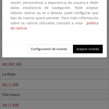
Ver (1,3 MB)
sesión, personalizar a experiencia do usuario e obter
datos estatísticos de navegación. Pode aceptar
Galicia
tódolos rastros ou se o desexa, pode configurar que
tipo de rastros quere permitir. Para máis información
Ver (1,2 MB)
sobre os rastros utilizados consulte a nosa ;
política
de rastros
Islas Canarias
Ver (8.3 MB)
Configuración de cookies
Aceptar cookies
Islas Baleares
Ver (841 KB)
La Rioja
Ver (1 MB)
País Vasco
Ver (1 MB)