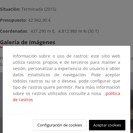
Situación:
Terminada (2015)
Presupuesto
: 42.942,90 €
Coordenadas
: 437.290 m E, 4.812.980 m N (30 T)
Galería de imágenes
Información sobre o uso de rastros: este sitio web
Haga click sobre la imagen para ver la galería del proyecto a
utiliza rastros propios e de terceiros para manter a
tamaño completo:
sesión, personalizar a experiencia do usuario e obter
datos estatísticos de navegación. Pode aceptar
tódolos rastros ou se o desexa, pode configurar que
tipo de rastros quere permitir. Para máis información
sobre os rastros utilizados consulte a nosa ;
política
de rastros
Configuración de cookies
Aceptar cookies