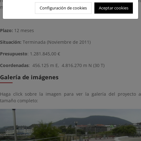
rodado del paseo, y se eliminan estructuras e instalaciones en
mal estado.
Configuración de cookies
Aceptar cookies
Plazo:
12 meses
Situación:
Terminada (Noviembre de 2011)
Presupuesto
: 1.281.845,00 €
Coordenadas
: 456.125 m E, 4.816.270 m N (30 T)
Galería de imágenes
Haga click sobre la imagen para ver la galería del proyecto a
tamaño completo: