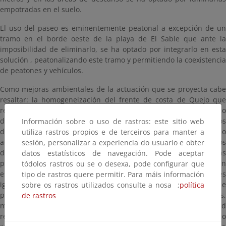
empotradas en el suelo.
El uso del paseo es eminentemente peatonal a excepción de un
tramo en el borde oeste de la playa de El Sable que ante la
imposibilidad de eliminarlo, se ha optado por integrarlo en esta
solución , peatonalizando este tramo y permitiendo la coexistencia
de peatones y vehículos.
Como mejoras ambientales de la actuación que se proyecta cabe
resaltar: la homogeneización del frente de costa de Quejo que
resultara, al ordenar y acotar los espacios de uso público
diferenciando entre las zonas de paseo de otras zonas con usos
Información sobre o uso de rastros: este sitio web
diferentes. Se mejora el uso de las zonas de paseo, haciéndolo
utiliza rastros propios e de terceiros para manter a
accesible para todas las personas, especialmente para los
sesión, personalizar a experiencia do usuario e obter
discapacitados físicos, psíquicos y la infancia, ya que las
datos estatísticos de navegación. Pode aceptar
pendientes en las zonas de paseo son inferiores al 6%. También
tódolos rastros ou se o desexa, pode configurar que
están previstos accesos, duchas y lavapies a las playas accesibles
tipo de rastros quere permitir. Para máis información
igualmente para minusválidos. En los lugares adecuados se
sobre os rastros utilizados consulte a nosa ;
política
prevén zonas de descanso para los usuarios con zonas verdes,
de rastros
merenderos, miradores, etc., se mejora la accesibilidad
rediseñando las zonas de aparcamientos y separando el trafico