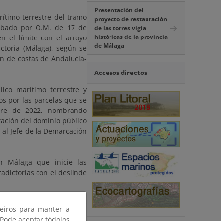
Presentación del
rítimo-terrestre del tramo
proyecto de restauración
robado por O.M. de 17 de
de las torres vigía
históricas de la provincia
 el límite con el arroyo
de Málaga
ictoria (Málaga), según se
ón de costas de Andalucía-
Accesos directos
lico marítimo terrestre y
dos por las parcelas que se
ubre de 2022, nombrando
ctación del dominio público
, al Jefe de la Demarcación
n Málaga que inicie las
radictorias con el deslinde
ón a aquellos titulares de
ceiros para manter a
acreditar su inclusión en
 Pode aceptar tódolos