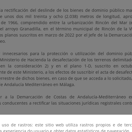
la rectificación del deslinde de los bienes de dominio público ma
e unos dos mil treinta y ocho (2.038) metros de longitud, ap
de 1966, comprendido entre la urbanización Rincón del Mar (en
y el arroyo Granadilla, en el término municipal de Rincón de la V
los planos suscritos en marzo de 2022 por el Jefe de la Demarcaci
eo.
ar innecesarios para la protección o utilización del dominio púb
l Ministerio de Hacienda la desafectación de los terrenos delimita
 en la consideración 2) y en el plano 1-D, suscrito en oct
te de este Ministerio, a los efectos de suscribir el acta de desafe
rrestre de dichos bienes, en caso de que se acceda a lo solicitado
de Andalucía Mediterráneo en Málaga.
nar a la Demarcación de Costas de Andalucía-Mediterráneo e
 conducentes a rectificar las situaciones jurídicas registrales cont
 el plazo de un (1) año para solicitar la correspondiente concesi
 uso de rastros: este sitio web utiliza rastros propios e de ter
ncluidos en el dominio público marítimo-terrestre, que pudieran 
 a experiencia do usuario e obter datos estatísticos de navegación.