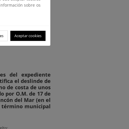
e la Ley 22/1988, de 28 de
 información sobre os
arte del proyecto que han
es
Aceptar cookies
les del expediente
tifica el deslinde de
mo de costa de unos
do por O.M. de 17 de
ncón del Mar (en el
el término municipal
elto: