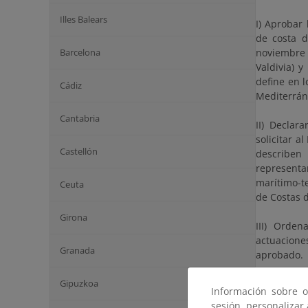
Illes Balears
I) Aprobar 
de costa d
Barcelona
noviembre 
Valdivia) 
define en 
Cádiz
Mediterrán
Cantabria
II) Declar
solicitar a
Castellón
describen
representan
marítimo-te
Ceuta
de Costas 
Girona
III) Orde
actuaciones
Granada
aprobado.
Gipuzkoa
IV) Otorgar
Información sobre o
terrenos i
sesión, personalizar