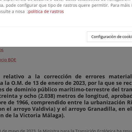
os supuestos contemplados en la disposición transitoria primera d
xa, pode configurar que tipo de rastros quere permitir. Para máis
nsulte a nosa ;
política de rastros
meramente informativos, la Resolución y los planos que forman p
ados pueden consultarse aquí:
Configuración de cooki
lución
os
cio BOE
 relativo a la corrección de errores materia
 a la O.M. de 13 de enero de 2023, por la que se rec
es de dominio público marítimo-terrestre del tra
treinta y ocho (2.038) metros de longitud, aproba
e de 1966, comprendido entre la urbanización Ri
on el arroyo Valdivia) y el arroyo Granadilla, en 
n de la Victoria Málaga).
 de mayo de 2023, la Ministra para la Transición Ecológica ha resu