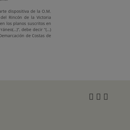
arte dispositiva de la O.M.
del Rincón de la Victoria
en los planos suscritos en
ráneo(…)”, debe decir “(…)
a Demarcación de Costas de
Instagra
Twitter
Face