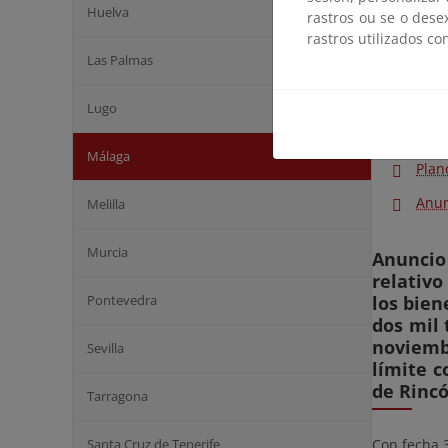
alguno de l
Huelva
rastros ou se o dese
julio.
rastros utilizados co
Las Palmas
A efectos 
sido aprob
Lugo
Reso
Málaga
Plan
Anun
Melilla
Murcia
Anuncio
relativo
Pontevedra
los bien
dos mil 
noviembr
Sevilla
límite c
de Rincó
Tarragona
Santa Cruz de Tenerife
Con fecha 3