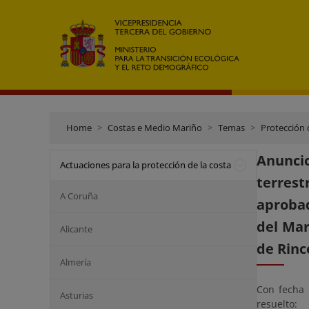
Home
Costas e Medio Mariño
Temas
Protección 
Anuncio
Actuaciones para la protección de la costa
terrest
A Coruña
aprobad
del Mar
Alicante
de Rinc
Almería
Con fecha 
Asturias
resuelto: