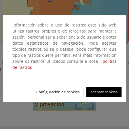
Información sobre o uso de rastros: este sitio web
utiliza rastros propios e de terceiros para manter a
sesión, personalizar a experiencia do usuario e obter
datos estatísticos de navegación. Pode aceptar
tódolos rastros ou se o desexa, pode configurar que
tipo de rastros quere permitir. Para máis información
sobre os rastros utilizados consulte a nosa ;
política
Pinche en los botones del mapa o en la relación a continuación
de rastros
para acceder a las actuaciones.
Accesos directos
Configuración de cookies
Aceptar cookies