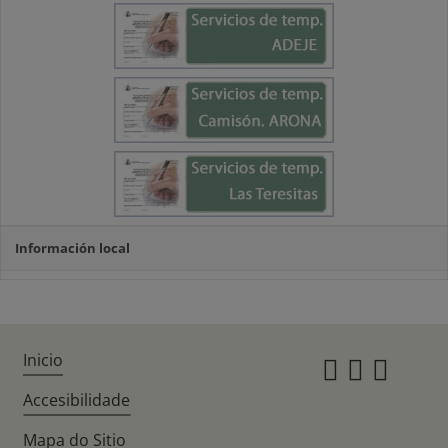
Información local
Inicio
Instagr
Twitte
Fac
Accesibilidade
Mapa do Sitio