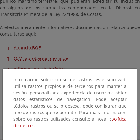
público marítimo-terrestre, que pudieran acreditar su inclusión
en alguno de los supuestos contemplados en la Disposición
Transitoria Primera de la Ley 22/1988, de Costas.
A efectos meramente informativos, documentación relativa puede
consultarse aquí:
Anuncio BOE
O.M. aprobación deslinde
Informe servicio jurídico
Información sobre o uso de rastros: este sitio web
Plano hoja 3
utiliza rastros propios e de terceiros para manter a
Plano hoja 3-1
sesión, personalizar a experiencia do usuario e obter
datos estatísticos de navegación. Pode aceptar
Plano hoja 3-2
tódolos rastros ou se o desexa, pode configurar que
Plano hoja 3-3
tipo de rastros quere permitir. Para máis información
sobre os rastros utilizados consulte a nosa ;
política
de rastros
Accesos directos