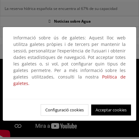
La reserva hídrica española se encuentra al 67% de su capacidad
Noticias sobre Agua
Ver todas las noticias
Informació sobre ús de galetes: Aquest lloc web
utilitza galetes pròpies i de tercers per mantenir la
sessió, personalitzar l’experiència de l’usuari i obtenir
Reservas Naturales Fluviales 2020
dades estadístiques de navegació. Pot acceptar totes
les galetes o, si vol, pot configurar quin tipus de
galetes permetre. Per a més informació sobre les
galetes utilitzades, consulti la nostra
Política de
galetes.
Configuració cookies
Acceptar cookies