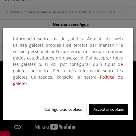
La reserva hídrica española se encuentra al 67% de su capacidad
Noticias sobre Agua
Ver todas las noticias
Informació sobre ús de galetes: Aquest lloc web
utilitza galetes pròpies i de tercers per mantenir la
sessió, personalitzar l’experiència de l’usuari i obtenir
Reservas Naturales Fluviales 2020
dades estadístiques de navegació. Pot acceptar totes
les galetes o, si vol, pot configurar quin tipus de
galetes permetre. Per a més informació sobre les
galetes utilitzades, consulti la nostra
Política de
galetes.
Configuració cookies
Acceptar cookies