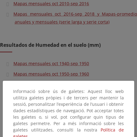
Mapas mensuales oct 2010-sep 2016
Mapas mensuales oct 2016-sep 2018 y Mapas-promedio
anuales y mensuales (serie larga y serie corta)
Resultados de Humedad en el suelo (mm)
Mapas mensuales oct 1940-sep 1950
Mapas mensuales oct 1950-sep 1960
Mapas mensuales oct 1960-sep 1970
Informació sobre ús de galetes: Aquest lloc web
Mapas mensuales oct 1970-sep 1980
utilitza galetes pròpies i de tercers per mantenir la
sessió, personalitzar l’experiència de l’usuari i obtenir
Mapas mensuales oct 1980-sep 1990
dades estadístiques de navegació. Pot acceptar totes
Mapas mensuales oct 1990-sep 2000
les galetes o, si vol, pot configurar quin tipus de
galetes permetre. Per a més informació sobre les
Mapas mensuales oct 2000-sep 2010
galetes utilitzades, consulti la nostra
Política de
galetes.
Mapas mensuales oct 2010-sep 2016