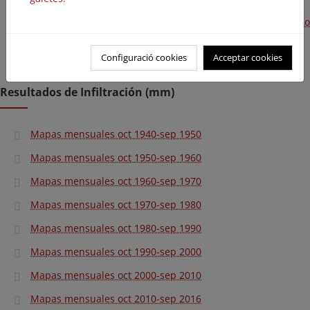
Mapas mensuales oct 2016-sep 2018 y Mapas-promedio
anuales y mensuales (serie larga y serie corta)
Configuració cookies
Acceptar cookies
Resultados de Infiltración (mm)
Mapas mensuales oct 1940-sep 1950
Mapas mensuales oct 1950-sep 1960
Mapas mensuales oct 1960-sep 1970
Mapas mensuales oct 1970-sep 1980
Mapas mensuales oct 1980-sep 1990
Mapas mensuales oct 1990-sep 2000
Mapas mensuales oct 2000-sep 2010
Mapas mensuales oct 2010-sep 2016