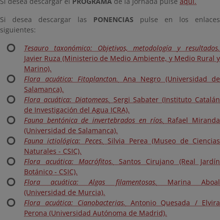
Si desea descargar el
PROGRAMA
de la Jornada pulse
aquí.
Si desea descargar las
PONENCIAS
pulse en los enlaces
siguientes:
Tesauro taxonómico: Objetivos, metodología y resultados.
Javier Ruza (Ministerio de Medio Ambiente, y Medio Rural y
Marino).
Flora acuática: Fitoplancton.
Ana Negro (Universidad de
Salamanca).
Flora acuática: Diatomeas.
Sergi Sabater (Instituto Catalá
de Investigación del Agua ICRA).
Fauna bentónica de invertebrados en ríos.
Rafael Mirand
(Universidad de Salamanca).
Fauna ictiológica: Peces.
Silvia Perea (Museo de Ciencia
Naturales - CSIC).
Flora acuática: Macrófitos.
Santos Cirujano (Real Jardín
Botánico - CSIC).
Flora acuática: Algas filamentosas.
Marina Aboa
(Universidad de Murcia).
Flora acuática: Cianobacterias.
Antonio Quesada / Elvira
Perona (Universidad Autónoma de Madrid).