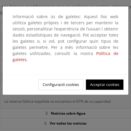
Las futuras modificaciones que se realizen se podrán obtener y
descargar desde la página
TAXAGUA
.
Informació sobre ús de galetes: Aquest lloc web
utilitza galetes pròpies i de tercers per mantenir la
Destacados
sessió, personalitzar l’experiència de l’usuari i obtenir
dades estadístiques de navegació. Pot acceptar totes
Real Decreto subvenciones adaptación riesgos inundación
les galetes o, si vol, pot configurar quin tipus de
galetes permetre. Per a més informació sobre les
Inf. Pública RD medidas gestión riesgo inundación
galetes utilitzades, consulti la nostra
Política de
galetes.
05/08/2025
La reserva hídrica española se encuentra al 65,8% de su capacidad
Configuració cookies
Acceptar cookies
29/07/2025
La reserva hídrica española se encuentra al 67% de su capacidad
Noticias sobre Agua
Ver todas las noticias