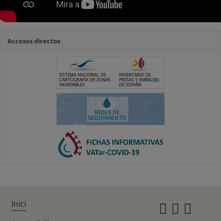
Accesos directos
Inici
Instagr
Twitte
Fac