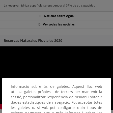
La reserva hídrica española se encuentra al 67% de su capacidad
Noticias sobre Agua
Ver todas las noticias
Reservas Naturales Fluviales 2020
Informació sobre ús de galetes: Aquest lloc web
utilitza galetes pròpies i de tercers per mantenir la
sessió, personalitzar l’experiència de l’usuari i obtenir
dades estadístiques de navegació. Pot acceptar totes
les galetes o, si vol, pot configurar quin tipus de
galetes permetre. Per a més informació sobre les