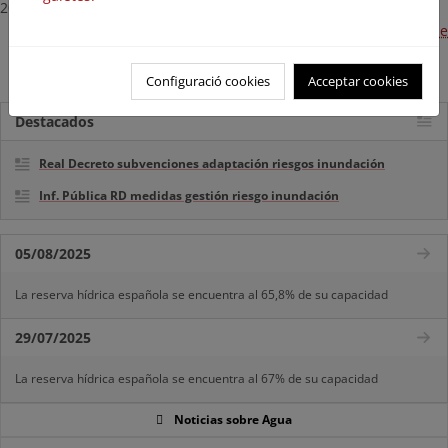
2023.
Enlace web a Publicación en el BOE de la aprobación de
técnica del proyecto:
Configuració cookies
Acceptar cookies
Destacados
Real Decreto subvenciones adaptación riesgos inundación
Inf. Pública RD medidas gestión riesgo inundación
05/08/2025
La reserva hídrica española se encuentra al 65,8% de su capacidad
29/07/2025
La reserva hídrica española se encuentra al 67% de su capacidad
Noticias sobre Agua