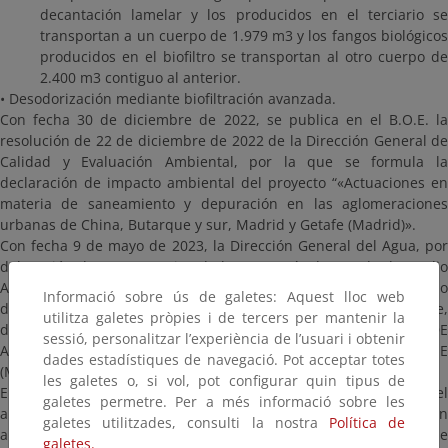
decantación lamelar y los producidos en el terciario se
transportan a un cuerpo de 1.979 m3 y los fangos biológicos
producidos en el biofiltro se transportan al otro cuerpo de
2.400 m3 contiguo al anterior.
• Desodorización mediante biofiltración avanzada.
Con fecha 30 de diciembre de 2022, se publica en el B.O.E. la
resolución de 22 de diciembre de 2022 de la Dirección General de
Calidad y Evaluación Ambiental, por la que se formula la
declaración de impacto ambiental del proyecto “«Actuaciones en
materia de saneamiento y depuración en las aglomeraciones
urbanas de China, Butarque y sur, Madrid y Getafe (Madrid)».
Con fecha 9 de mayo de 2023, la Dirección General del Agua, por
delegación de competencias de la Secretaría de Estado de Medio
Ambiente, resolvió aprobar técnicamente, a efectos de lo
Informació sobre ús de galetes: Aquest lloc web
dispuesto en el artículo 231 de la Ley 9/2017, de 8 de noviembre,
utilitza galetes pròpies i de tercers per mantenir la
de Contratos del Sector Público, el “ANTEPROYECTO DE
sessió, personalitzar l’experiència de l’usuari i obtenir
ADECUACIÓN DEL TRATAMIENTO DE LA EDAR DE BUTARQUE
dades estadístiques de navegació. Pot acceptar totes
(MADRID)”
les galetes o, si vol, pot configurar quin tipus de
El anuncio de aprobación técnica del proyecto, como establece el
galetes permetre. Per a més informació sobre les
artículo 42.4 de la Ley 21/2013, de 9 de diciembre, de evaluación
galetes utilitzades, consulti la nostra
Política de
ambiental, fue publicado en el B.O.E. nº 117 de 17 de mayo de
galetes.