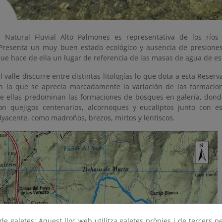
 Natural Fluvial Alto Palmones es representativa de los ríos 
resenta un muy buen estado ecológico y ausencia de presiones
ue hace de ella un lugar de referencia de las masas de agua de est
l valle discurre entre distintas litologías lo que dota a esta Reserv
en la que se aprecia marcadamente la variación de las formacione
re ellas predominan las formaciones de bosques en galería, donde
on quejigos centenarios, alcornoques y eucaliptos junto con 
dyacente, como madroños, brezos, mirtos y lentiscos.
e galetes: Aquest lloc web utilitza galetes pròpies i de tercers p