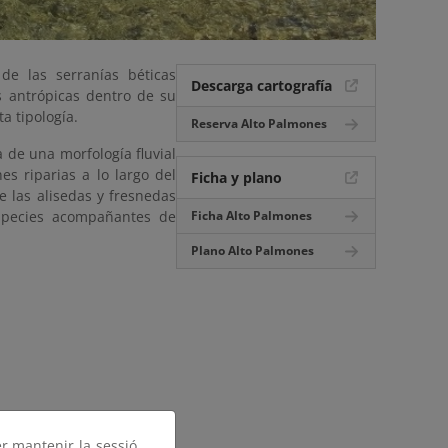
de las serranías béticas
Descarga cartografía
 antrópicas dentro de su
a tipología.
Reserva Alto Palmones
a de una morfología fluvial
s riparias a lo largo del
Ficha y plano
 las alisedas y fresnedas
especies acompañantes de
Ficha Alto Palmones
Plano Alto Palmones
er mantenir la sessió,