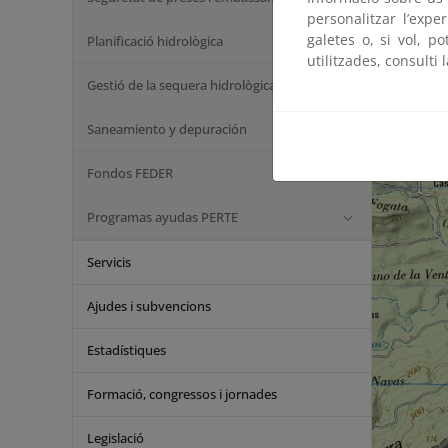
personalitzar l’expe
galetes o, si vol, p
Planificació hidrològica
utilitzades, consulti 
Gestió de la sequera hidrològica
Saneamiento y depuración
Fondos FEDER
Programas ayudas PERTE
Servicis
Ajudes i subvencions
Estadístiques
Formació, congressos i jornades
Legislació