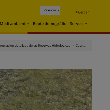
Valencià
Cercar
Medi ambient
Repte demogràfic
Serveis
Medi ambient
Serveis
formación detallada de las Reservas Hidrológicas
Cuencas Mediterráneas Andaluzas