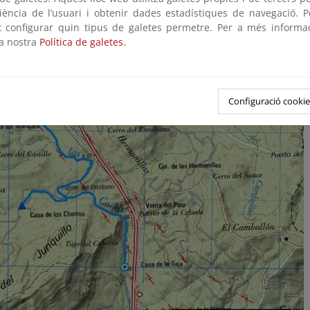
riència de l’usuari i obtenir dades estadístiques de navegació. P
ot configurar quin tipus de galetes permetre. Per a més informa
la nostra
Política de galetes.
Configuració cookie