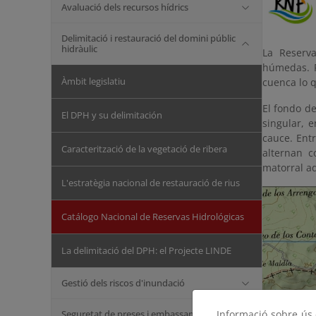
Avaluació dels recursos hídrics
Delimitació i restauració del domini públic
hidràulic
La Reserva
húmedas. P
Àmbit legislatiu
cuenca lo q
El fondo de
El DPH y su delimitación
singular, 
cauce. Ent
Caracterització de la vegetació de ribera
alternan c
matorral a
L'estratègia nacional de restauració de rius
Catálogo Nacional de Reservas Hidrológicas
La delimitació del DPH: el Projecte LINDE
Gestió dels riscos d'inundació
Seguretat de preses i embassaments
Informació sobre ús d