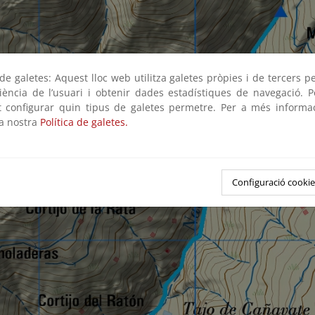
e galetes: Aquest lloc web utilitza galetes pròpies i de tercers p
riència de l’usuari i obtenir dades estadístiques de navegació. P
ot configurar quin tipus de galetes permetre. Per a més informa
la nostra
Política de galetes.
Configuració cookie