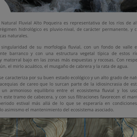
 Natural Fluvial Alto Poqueira es representativa de los ríos de 
u régimen hidrológico es pluvio-nival, de carácter permanente, y
icas naturales.
 singularidad de su morfología fluvial, con un fondo de valle
nte barranco y con una estructura vegetal típica de estos r
y matorral bajo en las zonas más expuestas y rocosas. Con respec
n, el mirlo acuático, el musgaño de cabrera y la rata de agua.
se caracteriza por su buen estado ecológico y un alto grado de nat
 acequias de careo que lo surcan parte de la idiosincrasia de es
un armonioso equilibrio entre el ecosistema fluvial y los uso
n este tramo de cabecera, y con sus filtraciones favorecen el man
periodo estival más allá de lo que se esperaría en condiciones
do asimismo el mantenimiento del ecosistema asociado.