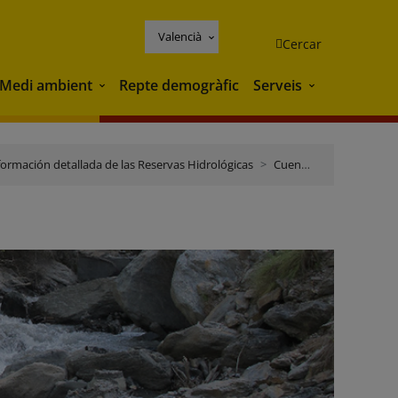
Valencià
Cercar
Medi ambient
Repte demogràfic
Serveis
Medi ambient
Serveis
formación detallada de las Reservas Hidrológicas
Cuencas Mediterráneas Andaluzas