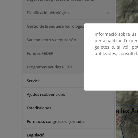
Planificació hidrològica
Gestió de la sequera hidrològica
Informació sobre ús d
Saneamiento y depuración
personalitzar l’expe
galetes o, si vol, p
Fondos FEDER
utilitzades, consulti 
Programas ayudas PERTE
Servicis
Ajudes i subvencions
Estadístiques
Formació, congressos i jornades
Legislació