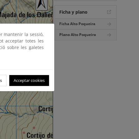
Ficha y plano
Ficha Alto Poqueira
er mantenir la sessió,
Plano Alto Poqueira
ot acceptar totes les
ció sobre les galetes
s
Acceptar cookies