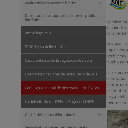
Avaluació dels recursos hídrics
Delimitació i restauració del domini públic
hidràulic
La Reserva
silícea. S
Àmbit legislatiu
característ
Destaca la
El DPH y su delimitación
impresiona
herbáceas 
Caracterització de la vegetació de ribera
trucha comú
La reserva 
L'estratègia nacional de restauració de rius
siendo las
conforman 
Catálogo Nacional de Reservas Hidrológicas
existente e
largo del 
La delimitació del DPH: el Projecte LINDE
favorecien
Gestió dels riscos d'inundació
Seguretat de preses i embassaments