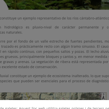
 constituye un ejemplo representativo de los ríos cántabro-atlántico
n hidrológico es pluvio-nival de carácter permanente y c
icas naturales.
curre por el fondo de un valle estrecho de fuertes pendientes, m
El trazado es prácticamente recto con algún tramo sinuoso. El cau
al en rápido continuo, con pequeños saltos y pozas. El lecho alu
les gruesos, principalmente bloques y cantos y, en menor medida 
e gravas y arenas. La vegetación de ribera está representada po
n excelente estado de conservación.
fluvial constituye un ejemplo de ecosistema inalterado, lo que sup
especies que pueden ser esenciales para el proceso de diagnóstic
e galetes: Aquest lloc web utilitza galetes pròpies i de tercers p