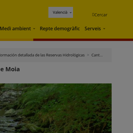
Valencià
Cercar
Medi ambient
Repte demogràfic
Serveis
Medi ambient
Serveis
formación detallada de las Reservas Hidrológicas
Cantábrico Occidental
de Moia