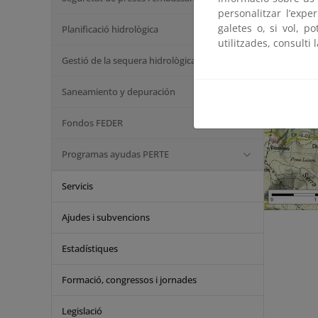
personalitzar l’expe
galetes o, si vol, p
Planificació hidrològica
utilitzades, consulti 
Gestió de la sequera hidrològica
Saneamiento y depuración
Fondos FEDER
Programas ayudas PERTE
Servicis
Ajudes i subvencions
Estadístiques
Formació, congressos i jornades
Legislació