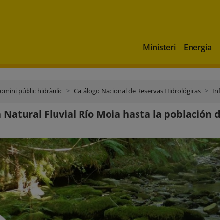
Ministeri
Energia
domini públic hidràulic
Catálogo Nacional de Reservas Hidrológicas
In
 Natural Fluvial Río Moia hasta la población 