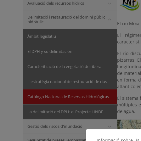
Avaluació dels recursos hídrics
Delimitació i restauració del domini públic
hidràulic
El río Moia
El régime
Àmbit legislatiu
característ
El DPH y su delimitación
El río dis
pizarras. 
Caracterització de la vegetació de ribera
longitudin
de materia
en forma d
L'estratègia nacional de restauració de rius
atlántico e
Catálogo Nacional de Reservas Hidrológicas
El sistema 
múltiples 
de agua.
La delimitació del DPH: el Projecte LINDE
Gestió dels riscos d'inundació
Seguretat de preses i embassaments
Informació sobre ús d