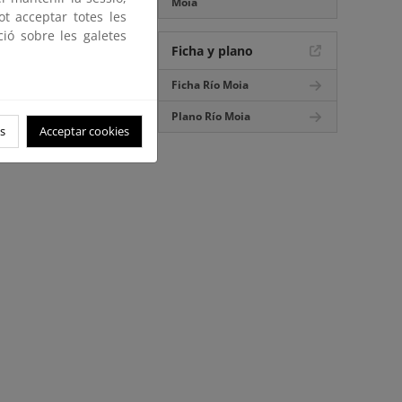
Moia
ot acceptar totes les
ció sobre les galetes
Ficha y plano
Ficha Río Moia
Plano Río Moia
s
Acceptar cookies