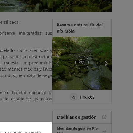
s silíceos.
Reserva natural fluvial
Río Moia
onserva inalteradas sus
odelado sobre areniscas y
ce presenta una estructura
vial muestra un predominio
sedimentos medios y finos
r un bosque mixto de vega
one el hábitat potencial de
4
Images
o del estado de las masas
Medidas de gestión
Medidas de gestión Río
er mantenir la sessió,