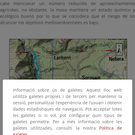
cabe mencionar un número reducido de aprovechamiento
agrícolas, no obstante, la masa mantiene un estado químico y
ecológico bueno por lo que se considera que el riesgo de no
alcanzar los objetivos medioambientales es bajo.
Informació sobre ús de galetes: Aquest lloc web
utilitza galetes pròpies i de tercers per mantenir la
sessió, personalitzar l’experiència de l’usuari i obtenir
dades estadístiques de navegació. Pot acceptar totes
les galetes o, si vol, pot configurar quin tipus de
galetes permetre. Per a més informació sobre les
galetes utilitzades, consulti la nostra
Política de
galetes.