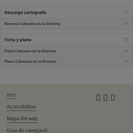
Descarga cartografía
Reserva Cabecera de la Glorieta
Ficha y plano
Ficha Cabecera de la Glorieta
Plano Cabecera de la Glorieta
Inici
Instagr
Twitte
Fac
Accessibilitat
Mapa del web
Guia de navegació