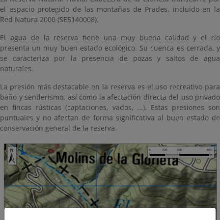
el espacio protegido de las montañas de Prades, incluido en la
Red Natura 2000 (SE5140008).
El agua de la reserva tiene una muy buena calidad y el río
presenta un muy buen estado ecológico. Su cuenca es cerrada, y
se caracteriza por la presencia de pozas y saltos de agua
naturales.
La presión más destacable en la reserva es el uso recreativo para
baño y senderismo, así como la afectación directa del uso privado
en fincas rústicas (captaciones, vados, ...). Estas presiones son
puntuales y no afectan de forma significativa al buen estado de
conservación general de la reserva.