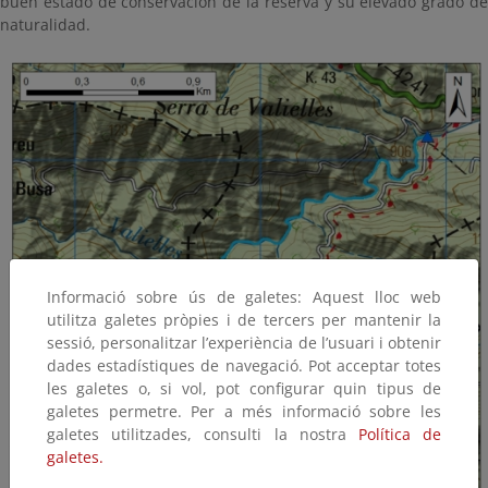
buen estado de conservación de la reserva y su elevado grado de
naturalidad.
Informació sobre ús de galetes: Aquest lloc web
utilitza galetes pròpies i de tercers per mantenir la
sessió, personalitzar l’experiència de l’usuari i obtenir
dades estadístiques de navegació. Pot acceptar totes
les galetes o, si vol, pot configurar quin tipus de
galetes permetre. Per a més informació sobre les
galetes utilitzades, consulti la nostra
Política de
galetes.