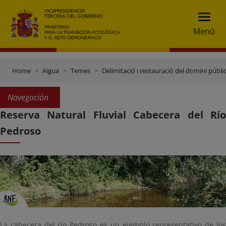
Menú
Home
Aigua
Temes
Delimitació i restauració del domini públic
Navegación
Reserva Natural Fluvial Cabecera del Río
Pedroso
La cabecera del río Pedroso es un ejemplo representativo de los