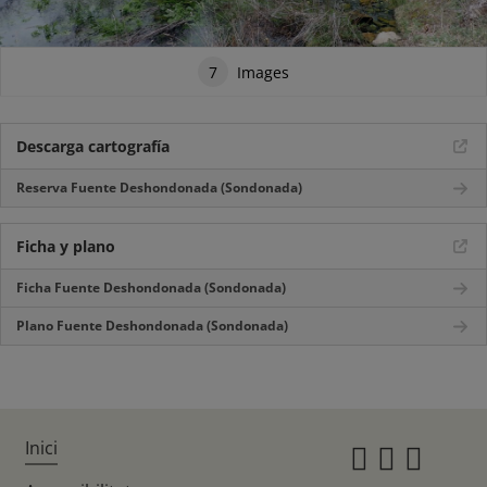
7
Images
Descarga cartografía
Reserva Fuente Deshondonada (Sondonada)
Ficha y plano
Ficha Fuente Deshondonada (Sondonada)
Plano Fuente Deshondonada (Sondonada)
Inici
Instagr
Twitte
Fac