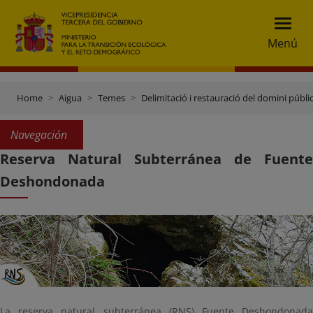
Menú
Home
Aigua
Temes
Delimitació i restauració del domini públic
Navegación
Reserva Natural Subterránea de Fuente
Deshondonada
La reserva natural subterránea (RNS) Fuente Deshondonada