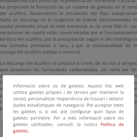
modelado kárstico junto con la presencia de numerosas fracturas,
ha propiciado la formación de un sistema de galerías en el seno
del acuífero, favoreciendo la circulación del flujo subterráneo
hasta su descarga en la surgencia de Fuente Deshondonada. El
caudal promedio anual de este manantial es de unos 500 l/s. Las
variaciones de caudal están condicionadas por el funcionamiento
kárstico del acuífero, por la precipitación según el año hidrológico
sea húmedo, promedio o seco, y por la estacionalidad de la
recarga del acuífero (estiaje o invierno).
La descarga del acuífero se produce a través de los ríos y arroyos
que atraviesan las formaciones carbonatadas, así como por los
drenajes difusos que se localizan en el contacto de las calizas con
formaciones de menor permeabilidad, dando lugar al nacimiento
Informació sobre ús de galetes: Aquest lloc web
del río Rivera. El cauce de dicho río transcurre por un entorno de
utilitza galetes pròpies i de tercers per mantenir la
alto valor paisajístico, en el que destaca la presencia de especies
sessió, personalitzar l’experiència de l’usuari i obtenir
como chopos, sauces, fresnos y avellanos, que dan cobijo a
dades estadístiques de navegació. Pot acceptar totes
pinzones, currucas mosquiteras, chochines y ruiseñores.
les galetes o, si vol, pot configurar quin tipus de
galetes permetre. Per a més informació sobre les
galetes utilitzades, consulti la nostra
Política de
galetes.