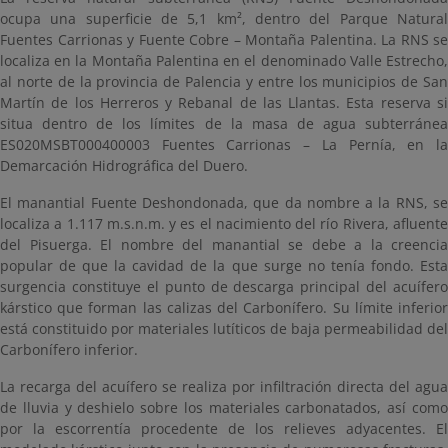
ocupa una superficie de 5,1 km², dentro del Parque Natural
Fuentes Carrionas y Fuente Cobre – Montaña Palentina. La RNS se
localiza en la Montaña Palentina en el denominado Valle Estrecho,
al norte de la provincia de Palencia y entre los municipios de San
Martín de los Herreros y Rebanal de las Llantas. Esta reserva si
situa dentro de los límites de la masa de agua subterránea
ES020MSBT000400003 Fuentes Carrionas – La Pernía, en la
Demarcación Hidrográfica del Duero.
El manantial Fuente Deshondonada, que da nombre a la RNS, se
localiza a 1.117 m.s.n.m. y es el nacimiento del río Rivera, afluente
del Pisuerga. El nombre del manantial se debe a la creencia
popular de que la cavidad de la que surge no tenía fondo. Esta
surgencia constituye el punto de descarga principal del acuífero
kárstico que forman las calizas del Carbonífero. Su límite inferior
está constituido por materiales lutíticos de baja permeabilidad del
Carbonífero inferior.
La recarga del acuífero se realiza por infiltración directa del agua
de lluvia y deshielo sobre los materiales carbonatados, así como
por la escorrentía procedente de los relieves adyacentes. El