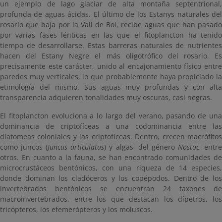
un ejemplo de lago glaciar de alta montaña septentrional,
profunda de aguas ácidas. El último de los Estanys naturales del
rosario que baja por la Vall de Boi, recibe aguas que han pasado
por varias fases lénticas en las que el fitoplancton ha tenido
tiempo de desarrollarse. Estas barreras naturales de nutrientes
hacen del Estany Negre el más oligotrófico del rosario. Es
precisamente este carácter, unido al encajonamiento físico entre
paredes muy verticales, lo que probablemente haya propiciado la
etimología del mismo. Sus aguas muy profundas y con alta
transparencia adquieren tonalidades muy oscuras, casi negras.
El fitoplancton evoluciona a lo largo del verano, pasando de una
dominancia de criptofíceas a una codominancia entre las
diatomeas coloniales y las criptofíceas. Dentro, crecen macrófitos
como juncos (
Juncus articulatus
) y algas, del género
Nostoc
, entr
otros. En cuanto a la fauna, se han encontrado comunidades de
microcrustáceos bentónicos, con una riqueza de 14 especies,
donde dominan los cladóceros y los copépodos. Dentro de los
invertebrados bentónicos se encuentran 24 taxones de
macroinvertebrados, entre los que destacan los dípetros, los
tricópteros, los efemerópteros y los moluscos.