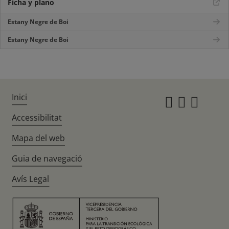
Ficha y plano
Estany Negre de Boi
Estany Negre de Boi
Inici
Instagr
Twitte
Fac
Accessibilitat
Mapa del web
Guia de navegació
Avís Legal