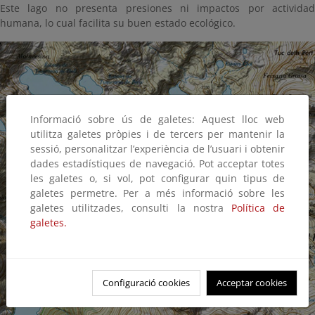
Este lago no presenta presiones ni impactos por actividad
humana, lo cual facilita su buen estado ecológico.
Informació sobre ús de galetes: Aquest lloc web
utilitza galetes pròpies i de tercers per mantenir la
sessió, personalitzar l’experiència de l’usuari i obtenir
dades estadístiques de navegació. Pot acceptar totes
les galetes o, si vol, pot configurar quin tipus de
galetes permetre. Per a més informació sobre les
galetes utilitzades, consulti la nostra
Política de
galetes.
Configuració cookies
Acceptar cookies