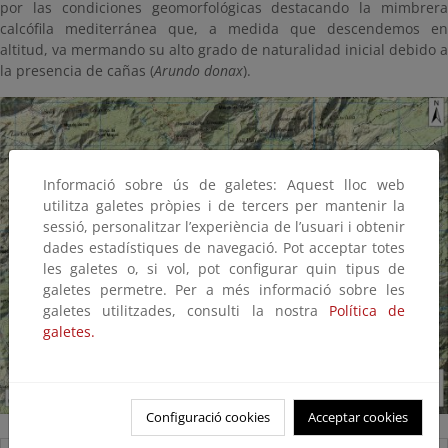
por las condiciones geomorfológicas destacando la mimbrera
calcófila mediterránea que, a medida que descendemos en
altitud, va mermando su alto grado de naturalidad inicial debido a
la presencia de cañas (
Arundo donax
).
Informació sobre ús de galetes: Aquest lloc web
utilitza galetes pròpies i de tercers per mantenir la
sessió, personalitzar l’experiència de l’usuari i obtenir
dades estadístiques de navegació. Pot acceptar totes
les galetes o, si vol, pot configurar quin tipus de
galetes permetre. Per a més informació sobre les
galetes utilitzades, consulti la nostra
Política de
galetes.
Configuració cookies
Acceptar cookies