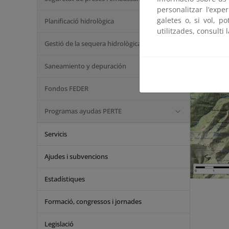
personalitzar l’expe
galetes o, si vol, p
Planificació hidrològica
utilitzades, consulti 
Gestió de la sequera hidrològica
Saneamiento y depuración
Fondos FEDER
Programas ayudas PERTE
Servicis
Ajudes i subvencions
Estadístiques
Formació, congressos i jornades
Legislació