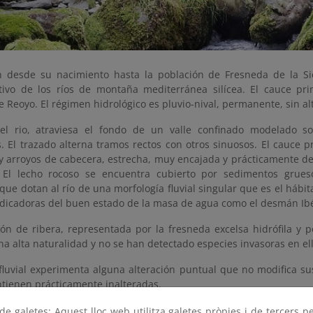
ón desde su nacimiento hasta la población de Fresneda de la S
tivo de los ríos de montaña mediterránea silícea. El cauce pr
 Reoyo. El régimen hidrológico es pluvio-nival, permanente, sin al
el rio, atraviesa el fondo de un valle confinado modelado so
. El trazado alterna tramos rectos con otros sinuosos. El cauce p
s y arroyos de cabecera, estrecha, muy encajada y prácticamente d
s. El lecho rocoso se encuentra cubierto por sedimentos gru
que dotan al río de una morfología fluvial singular que es el hábi
ndicadoras del buen estado de la masa de agua como el desmán Ibé
ión de ribera, representada por la fresneda excelsa hidrófila y 
a alta naturalidad y no se han detectado especies invasoras en ell
fluvial experimenta alguna alteración puntual que no modifica sus
tienen prácticamente inalteradas.
e galetes: Aquest lloc web utilitza galetes pròpies i de tercers p