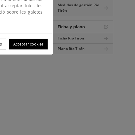
Medidas de gestión Río
ot acceptar totes les
Tirón
ció sobre les galetes
Ficha y plano
Ficha Río Tirón
s
Acceptar cookies
Plano Río Tirón