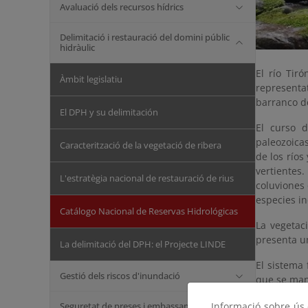
Avaluació dels recursos hídrics
Delimitació i restauració del domini públic
hidràulic
El río Tir
Àmbit legislatiu
representa
barranco de
El DPH y su delimitación
El curso d
paleozoicas
Caracterització de la vegetació de ribera
de los río
vertiente
L'estratègia nacional de restauració de rius
coluviones 
especies i
Catálogo Nacional de Reservas Hidrológicas
La vegetac
presenta un
La delimitació del DPH: el Projecte LINDE
El sistema 
Gestió dels riscos d'inundació
que se man
Seguretat de preses i embassaments
Informació sobre ús d