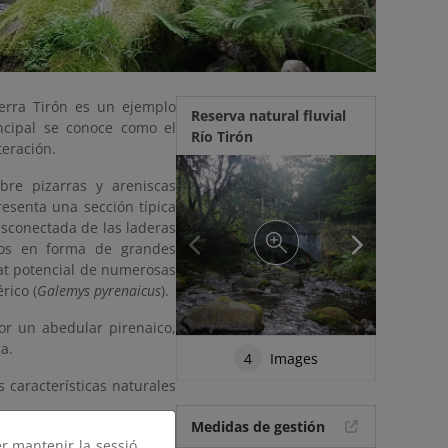
ierra Tirón es un ejemplo
Reserva natural fluvial
incipal se conoce como el
Río Tirón
teración.
bre pizarras y areniscas
resenta una sección típica
esconectada de las laderas
esos en forma de grandes
tat potencial de numerosas
rico (
Galemys pyrenaicus
).
por un abedular pirenaico,
a.
4
Images
 características naturales
Medidas de gestión
er mantenir la sessió,