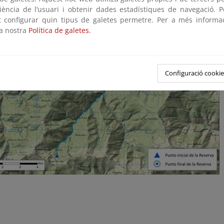
riència de l’usuari i obtenir dades estadístiques de navegació. P
ot configurar quin tipus de galetes permetre. Per a més informa
la nostra
Política de galetes.
Configuració cookie