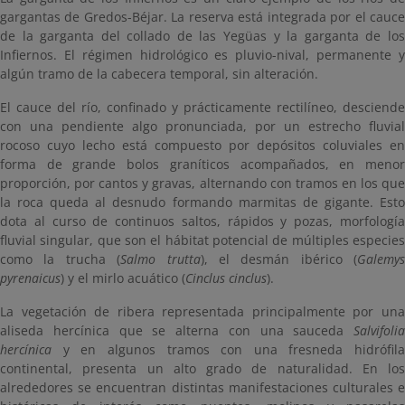
gargantas de Gredos-Béjar. La reserva está integrada por el cauce
de la garganta del collado de las Yegüas y la garganta de los
Infiernos. El régimen hidrológico es pluvio-nival, permanente y
algún tramo de la cabecera temporal, sin alteración.
El cauce del río, confinado y prácticamente rectilíneo, desciende
con una pendiente algo pronunciada, por un estrecho fluvial
rocoso cuyo lecho está compuesto por depósitos coluviales en
forma de grande bolos graníticos acompañados, en menor
proporción, por cantos y gravas, alternando con tramos en los que
la roca queda al desnudo formando marmitas de gigante. Esto
dota al curso de continuos saltos, rápidos y pozas, morfología
fluvial singular, que son el hábitat potencial de múltiples especies
como la trucha (
Salmo trutta
), el desmán ibérico (
Galemys
pyrenaicus
) y el mirlo acuático (
Cinclus cinclus
).
La vegetación de ribera representada principalmente por una
aliseda hercínica que se alterna con una sauceda
Salvifolia
hercínica
y en algunos tramos con una fresneda hidrófila
continental, presenta un alto grado de naturalidad. En los
alrededores se encuentran distintas manifestaciones culturales e