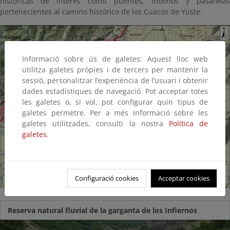
históricas de interés como puentes, molinos y pasarelas
pertenecientes al camino histórico de los Cuacos de Yuste.
Informació sobre ús de galetes: Aquest lloc web
utilitza galetes pròpies i de tercers per mantenir la
sessió, personalitzar l’experiència de l’usuari i obtenir
dades estadístiques de navegació. Pot acceptar totes
les galetes o, si vol, pot configurar quin tipus de
galetes permetre. Per a més informació sobre les
galetes utilitzades, consulti la nostra
Política de
galetes.
Configuració cookies
Acceptar cookies
Reserva natural fluvial de la garganta de los Infiernos