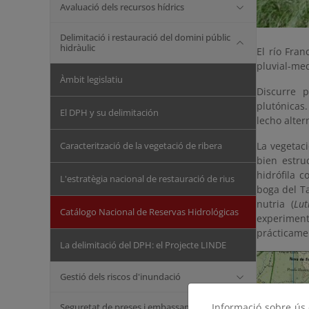
Avaluació dels recursos hídrics
Delimitació i restauració del domini públic
hidràulic
El río Fra
pluvial-me
Àmbit legislatiu
Discurre 
plutónicas
El DPH y su delimitación
lecho alter
Caracterització de la vegetació de ribera
La vegetac
bien estru
hidrófila c
L'estratègia nacional de restauració de rius
boga del Ta
nutria (
Lut
Catálogo Nacional de Reservas Hidrológicas
experiment
prácticame
La delimitació del DPH: el Projecte LINDE
Gestió dels riscos d'inundació
Seguretat de preses i embassaments
Informació sobre ús d