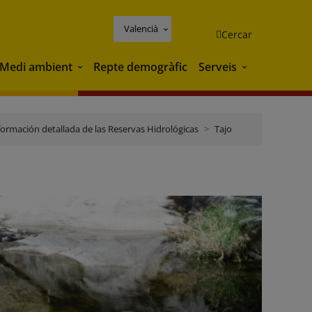
Valencià
Cercar
Medi ambient
Repte demogràfic
Serveis
Medi ambient
Serveis
formación detallada de las Reservas Hidrológicas
Tajo