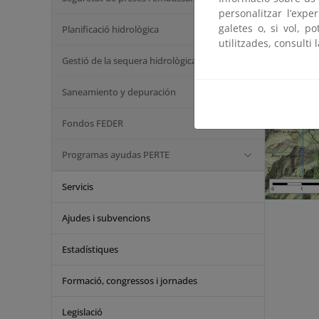
personalitzar l’expe
galetes o, si vol, p
Planificació hidrològica
utilitzades, consulti 
Gestió de la sequera hidrològica
Saneamiento y depuración
Fondos FEDER
Programas ayudas PERTE
Servicis
Ajudes i subvencions
Estadístiques
Formació, congressos i jornades
Legislació