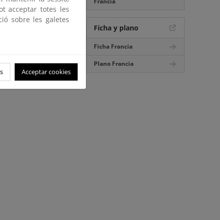
Francia
ot acceptar totes les
ció sobre les galetes
Ficha y plano
Ficha Francia
Plano Francia
s
Acceptar cookies