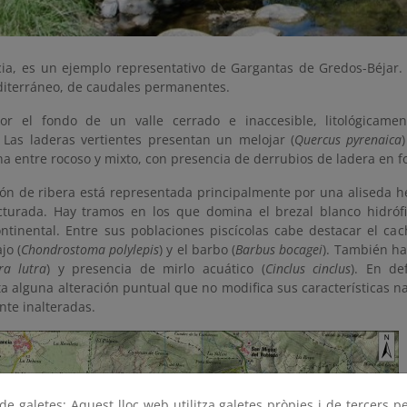
ncia, es un ejemplo representativo de Gargantas de Gredos-Béjar.
diterráneo, de caudales permanentes.
por el fondo de un valle cerrado e inaccesible, litológicam
. Las laderas vertientes presentan un melojar (
Quercus pyrenaica
na entre rocoso y mixto, con presencia de derrubios de ladera en 
ión de ribera está representada principalmente por una aliseda h
cturada. Hay tramos en los que domina el brezal blanco hidrófi
ontinental. Entre sus poblaciones piscícolas cabe destacar el cac
jo (
Chondrostoma polylepis
) y el barbo (
Barbus bocagei
). También h
ra lutra
) y presencia de mirlo acuático (
Cinclus cinclus
). En def
a alguna alteración puntual que no modifica sus características 
nte inalteradas.
e galetes: Aquest lloc web utilitza galetes pròpies i de tercers p