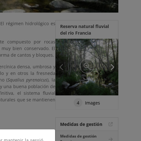
 El régimen hidrológico es
Reserva natural fluvial
del río Francia
ente compuesto por rocas
) muy bien conservado. El
forma de cantos y bloques.
ercínica densa, umbrosa y
lo y en otros la fresneda
ho (
Squalius pyrenaicus
), la
ay una buena población de
initiva, el sistema fluvial
naturales que se mantienen
4
Images
Medidas de gestión
Medidas de gestión
er mantenir la sessió,