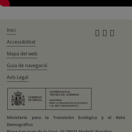
Inici
Instagr
Twitte
Fac
Accessibilitat
Mapa del web
Guia de navegació
Avís Legal
Ministerio para la Transición Ecológica y el Reto
Demográfico
Plaza San Juan de la Cruz, 10 28071 Madrid (España)