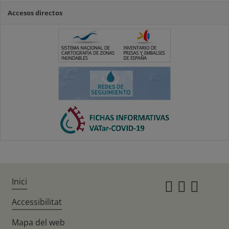
Accesos directos
Inici
Instagr
Twitte
Fac
Accessibilitat
Mapa del web