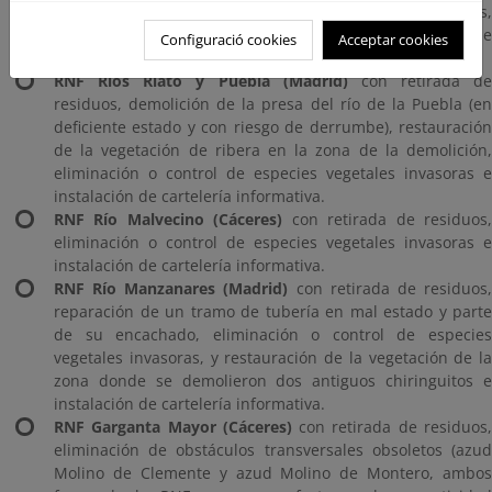
RNF Río Barbaón (Cáceres)
con retirada de residuos
eliminación o control de especies vegetales invasoras e
Configuració cookies
Acceptar cookies
instalación de cartelería informativa.
RNF Ríos Riato y Puebla (Madrid)
con retirada de
residuos, demolición de la presa del río de la Puebla (en
deficiente estado y con riesgo de derrumbe), restauración
de la vegetación de ribera en la zona de la demolición,
eliminación o control de especies vegetales invasoras e
instalación de cartelería informativa.
RNF Río Malvecino (Cáceres)
con retirada de residuos
eliminación o control de especies vegetales invasoras e
instalación de cartelería informativa.
RNF Río Manzanares (Madrid)
con retirada de residuos
reparación de un tramo de tubería en mal estado y parte
de su encachado, eliminación o control de especies
vegetales invasoras, y restauración de la vegetación de la
zona donde se demolieron dos antiguos chiringuitos e
instalación de cartelería informativa.
RNF Garganta Mayor (Cáceres)
con retirada de residuos
eliminación de obstáculos transversales obsoletos (azud
Molino de Clemente y azud Molino de Montero, ambos