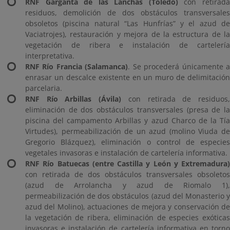
RNF Garganta de las Lanchas (Toledo)
con retirad
residuos, demolición de dos obstáculos transversales
obsoletos (piscina natural “Las Hunfrías” y el azud de
Vaciatrojes), restauración y mejora de la estructura de la
vegetación de ribera e instalación de cartelería
interpretativa.
RNF Río Francia (Salamanca)
. Se procederá únicamente 
enrasar un descalce existente en un muro de delimitación
parcelaria.
RNF Río Arbillas (Ávila)
con retirada de residuos
eliminación de dos obstáculos transversales (presa de la
piscina del campamento Arbillas y azud Charco de la Tía
Virtudes), permeabilización de un azud (molino Viuda de
Gregorio Blázquez), eliminación o control de especies
vegetales invasoras e instalación de cartelería informativa.
RNF Río Batuecas (entre Castilla y León y Extremadura)
con retirada de dos obstáculos transversales obsoletos
(azud de Arrolancha y azud de Riomalo 1),
permeabilización de dos obstáculos (azud del Monasterio y
azud del Molino), actuaciones de mejora y conservación de
la vegetación de ribera, eliminación de especies exóticas
invasoras e instalación de cartelería informativa en torno