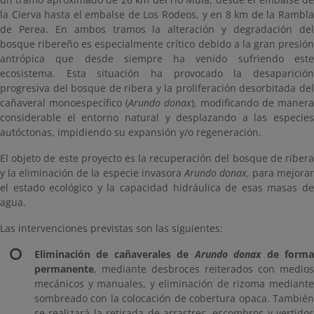
la Cierva hasta el embalse de Los Rodeos, y en 8 km de la Rambla
de Perea. En ambos tramos la alteración y degradación del
bosque ribereño es especialmente crítico debido a la gran presión
antrópica que desde siempre ha venido sufriendo este
ecosistema. Esta situación ha provocado la desaparición
progresiva del bosque de ribera y la proliferación desorbitada del
cañaveral monoespecífico (
Arundo donax
), modificando de manera
considerable el entorno natural y desplazando a las especies
autóctonas, impidiendo su expansión y/o regeneración.
El objeto de este proyecto es la recuperación del bosque de ribera
y la eliminación de la especie invasora
Arundo donax
, para mejora
el estado ecológico y la capacidad hidráulica de esas masas de
agua.
Las intervenciones previstas son las siguientes:
Eliminación de cañaverales de
Arundo donax
de form
permanente
, mediante desbroces reiterados con medios
mecánicos y manuales, y eliminación de rizoma mediante
sombreado con la colocación de cobertura opaca. También
se realizará la retirada de arrastres, escombros y vertidos