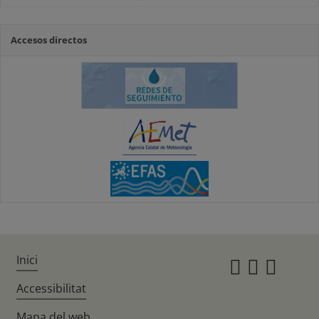
Accesos directos
Inici
Instagr
Twitte
Fac
Accessibilitat
Mapa del web