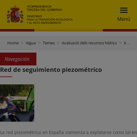
Menú
Home
Aigua
Temes
Avaluació dels recursos hídrics
Xarxa oficial del seguiment de l'estat quantitatiu de les aigües subterrànies
Navegación
Red de seguimiento piezométrico
La red piezométrica en España comienza a explotarse como tal en