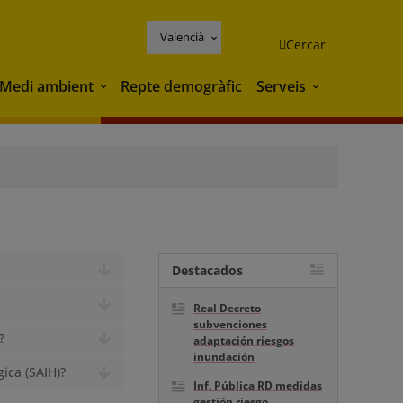
Valencià
Cercar
Medi ambient
Repte demogràfic
Serveis
Medi ambient
Serveis
Destacados
Real Decreto
subvenciones
?
adaptación riesgos
inundación
ica (SAIH)?
Inf. Pública RD medidas
gestión riesgo