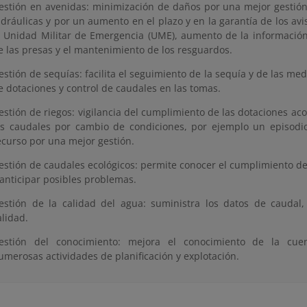
estión en avenidas: minimización de daños por una mejor gestión 
idráulicas y por un aumento en el plazo y en la garantía de los avis
a Unidad Militar de Emergencia (UME), aumento de la información 
e las presas y el mantenimiento de los resguardos.
estión de sequías: facilita el seguimiento de la sequía y de las me
e dotaciones y control de caudales en las tomas.
estión de riegos: vigilancia del cumplimiento de las dotaciones ac
os caudales por cambio de condiciones, por ejemplo un episodio
ecurso por una mejor gestión.
estión de caudales ecológicos: permite conocer el cumplimiento de
 anticipar posibles problemas.
estión de la calidad del agua: suministra los datos de caudal
alidad.
estión del conocimiento: mejora el conocimiento de la cu
umerosas actividades de planificación y explotación.