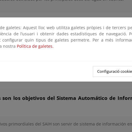
e galetes: Aquest lloc web utilitza galetes pròpies i de tercers p
funciona el Sistema Automático de Información Hidro
riència de l’usuari i obtenir dades estadístiques de navegació. P
ot configurar quin tipus de galetes permetre. Per a més informa
H funciona de manera autónoma en cada una de las Confederaci
la nostra
Política de galetes.
SAIH de cada cuenca hidrográfica capta los datos por medio de
ados y los transmite a través de una red de comunicaciones
zado en dos/tres niveles, estructurado de la forma siguiente: Punt
ación/explotación y Centro de proceso.
Configuració cookie
s son los objetivos del Sistema Automático de Info
ivos primordiales del SAIH son servir de sistema de información en