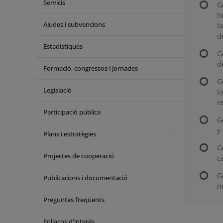
Servicis
G
h
Ajudes i subvencions
l
d
Estadístiques
G
d
Formació, congressos i jornades
G
Legislació
l
r
Participació pública
G
y
Plans i estratègies
G
Projectes de cooperació
c
G
Publicacions i documentació
n
Preguntes freqüents
Enllaços d'interés