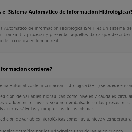
s el Sistema Automático de Información Hidrológica (
ma Automático de Información Hidrológica (SAIH) es un sistema d
r, transmitir, procesar y presentar aquellos datos que describen
o de la cuenca en tiempo real.
nformación contiene?
stema Automático de Información Hidrológica (SAIH) se puede encon
edición de variables hidráulicas como niveles y caudales circula
íos y afluentes, el nivel y volumen embalsado en las presas, el 
liviaderos, válvulas y compuertas de las mismas.
edición de variables hidrológicas como lluvia, nieve y temperatura
audales detraídos por los principales usos del agua en cuenca.