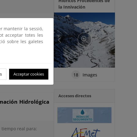
Hídricos Procedentes de
la Innivación
er mantenir la sessió,
lógica (SAIH)?
ot acceptar totes les
ció sobre les galetes
ones Hidrográficas. El
 distintos dispositivos
, dentro de un sistema
os de control, Puntos de
s
Acceptar cookies
18
Images
Accesos directos
rmación Hidrológica
 tiempo real para: