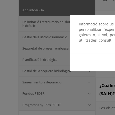
App infoAGUA
Delimitació i restauració del domini públic
Informació sobre ús d
¿Cómo 
hidràulic
personalitzar l’expe
galetes o, si vol, p
Gestió dels riscos d'inundació
Cada SAI
utilitzades, consulti 
Sistema 
Seguretat de preses i embassaments
sensoriz
jerarqui
Planificació hidrològica
concentr
Gestió de la sequera hidrològica
Saneamiento y depuración
¿Cuále
(SAIH)?
Fondos FEDER
Programas ayudas PERTE
Los objet