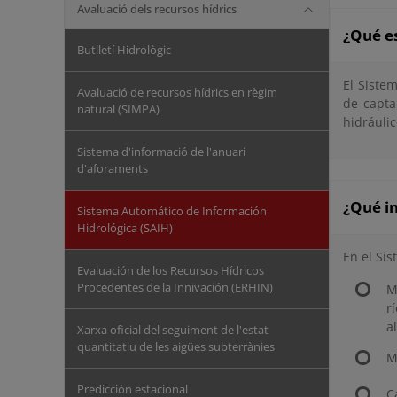
Avaluació dels recursos hídrics
¿Qué e
Butlletí Hidrològic
El Siste
Avaluació de recursos hídrics en règim
de capta
natural (SIMPA)
hidráulic
Sistema d'informació de l'anuari
d'aforaments
¿Qué i
Sistema Automático de Información
Hidrológica (SAIH)
En el Si
Evaluación de los Recursos Hídricos
Procedentes de la Innivación (ERHIN)
M
r
a
Xarxa oficial del seguiment de l'estat
quantitatiu de les aigües subterrànies
M
Predicción estacional
C