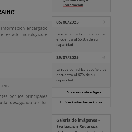
inundación
SAIH)?
05/08/2025
e información encargado
 el estado hidrológico e
La reserva hídrica española se
encuentra al 65,8% de su
capacidad
29/07/2025
La reserva hídrica española se
encuentra al 67% de su
capacidad
trar:
Noticias sobre Agua
ntes por los principales
caudal desaguado por los
Ver todas las noticias
.
Galería de imágenes -
Evaluación Recursos