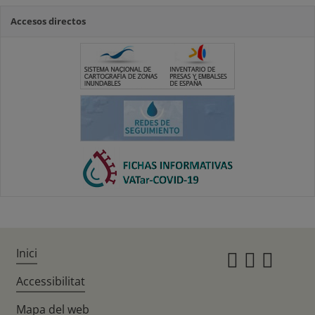
Accesos directos
Inici
Instagr
Twitte
Fac
Accessibilitat
Mapa del web