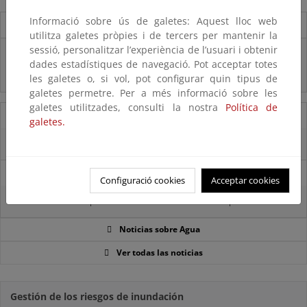
Informació sobre ús de galetes: Aquest lloc web
Destacados
utilitza galetes pròpies i de tercers per mantenir la
sessió, personalitzar l’experiència de l’usuari i obtenir
Real Decreto subvenciones adaptación riesgos inundación
dades estadístiques de navegació. Pot acceptar totes
Inf. Pública RD medidas gestión riesgo inundación
les galetes o, si vol, pot configurar quin tipus de
galetes permetre. Per a més informació sobre les
galetes utilitzades, consulti la nostra
Política de
05/08/2025
galetes.
La reserva hídrica española se encuentra al 65,8% de su capacidad
29/07/2025
Configuració cookies
Acceptar cookies
La reserva hídrica española se encuentra al 67% de su capacidad
Noticias sobre Agua
Ver todas las noticias
Gestión de los riesgos de inundación