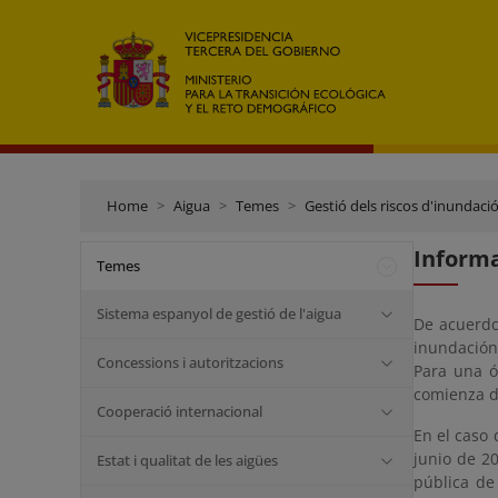
Home
Aigua
Temes
Gestió dels riscos d'inundaci
Informa
Temes
Sistema espanyol de gestió de l'aigua
De acuerdo
inundación
Concessions i autoritzacions
Para una ó
comienza d
Cooperació internacional
En el caso 
junio de 2
Estat i qualitat de les aigües
pública de