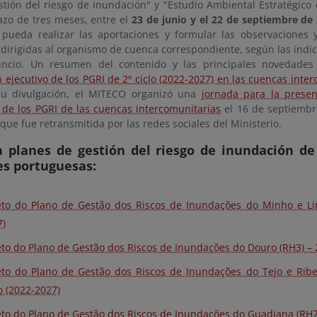
stión del riesgo de inundación" y "Estudio Ambiental Estratégico 
azo de tres meses, entre el
23 de junio y el 22 de septiembre de
 pueda realizar las aportaciones y formular las observaciones
dirigidas al organismo de cuenca correspondiente, según las indic
uncio. Un resumen del contenido y las principales novedades
ejecutivo de los PGRI de 2º ciclo (2022-2027) en las cuencas inte
su divulgación, el MITECO organizó una
jornada para la presen
 de los PGRI de las cuencas intercomunitarias
el 16 de septiembre
 que fue retransmitida por las redes sociales del Ministerio.
a planes de gestión del riesgo de inundación d
es portuguesas:
eto do Plano de Gestão dos Riscos de Inundações do Minho e Lim
7)
eto do Plano de Gestão dos Riscos de Inundações do Douro (RH3) – 2
eto do Plano de Gestão dos Riscos de Inundações do Tejo e Ribe
o (2022-2027)
eto do Plano de Gestão dos Riscos de Inundações do Guadiana (RH7)