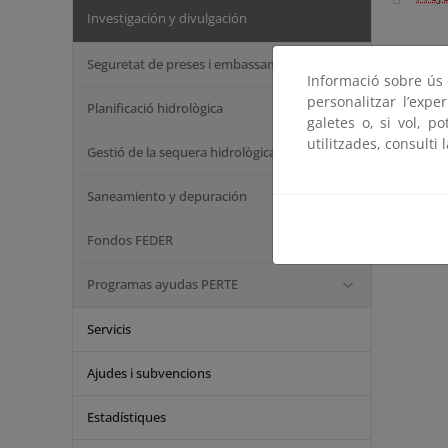
Investigación y divulgación
Seguretat de preses i embassaments
Informació sobre ús d
personalitzar l’expe
Planificació hidrològica
galetes o, si vol, p
utilitzades, consulti 
Gestió de la sequera hidrològica
Saneamiento y depuración
Fondos FEDER
Programas ayudas PERTE
Servicis
Ajudes i subvencions
Estadístiques