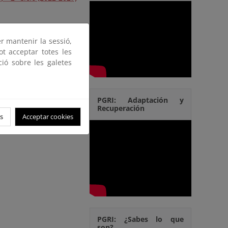
er mantenir la sessió,
ot acceptar totes les
ció sobre les galetes
PGRI: Adaptación y
Recuperación
s
Acceptar cookies
PGRI: ¿Sabes lo que
son?