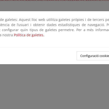
e galetes: Aquest lloc web utilitza galetes pròpies i de tercers p
riència de l’usuari i obtenir dades estadístiques de navegació. P
ot configurar quin tipus de galetes permetre. Per a més informa
la nostra
Política de galetes.
Configuració cookie