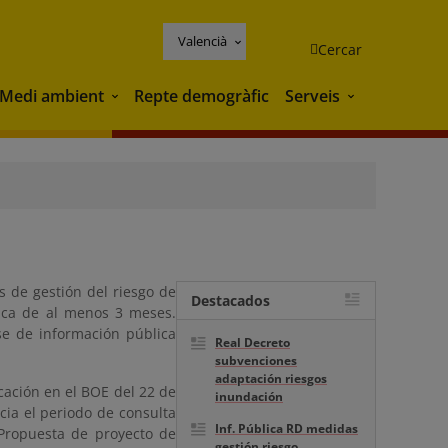
Valencià
Cercar
Medi ambient
Repte demogràfic
Serveis
Medi ambient
Serveis
s de gestión del riesgo de
Destacados
ica de al menos 3 meses.
se de información pública
Real Decreto
subvenciones
adaptación riesgos
cación en el BOE del 22 de
inundación
cia el periodo de consulta
Inf. Pública RD medidas
"Propuesta de proyecto de
gestión riesgo