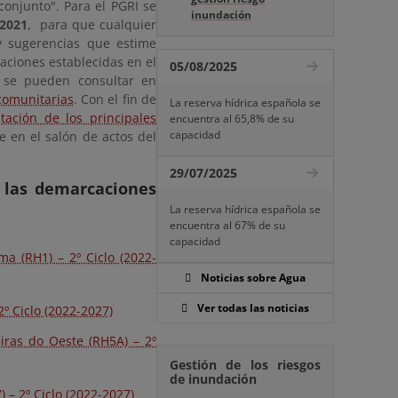
conjunto". Para el PGRI se
inundación
 2021
, para que cualquier
 y sugerencias que estime
aciones establecidas en el
05/08/2025
 se pueden consultar en
rcomunitarias
. Con el fin de
La reserva hídrica española se
tación de los principales
encuentra al 65,8% de su
capacidad
 en el salón de actos del
29/07/2025
e las demarcaciones
La reserva hídrica española se
encuentra al 67% de su
capacidad
a (RH1) – 2º Ciclo (2022-
Noticias sobre Agua
Ver todas las noticias
º Ciclo (2022-2027)
iras do Oeste (RH5A) – 2º
Gestión de los riesgos
de inundación
 – 2º Ciclo (2022-2027)