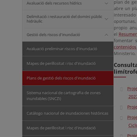
plan de ge
Avaluació dels recursos hídrics
abre un pl
interesado
Delimitació i restauració del domini públic
hidràulic
oportunas, 
propio an
el
Resumen 
Gestió dels riscos d'inundació
fomentar 
contenidos
Avaluació preliminar riscos d'inundació
Ministerio,
Mapes de perillositat i risc d'inundació
Consult
limítrof
Plans de gestió dels riscos d'inundació
Proj
Sistema nacional de cartografia de zones
202
inundables (SNCZI)
Proj
Catálogo nacional de inundaciones históricas
Proj
Cicl
Mapes de perillositat i risc d'inundació
Proj