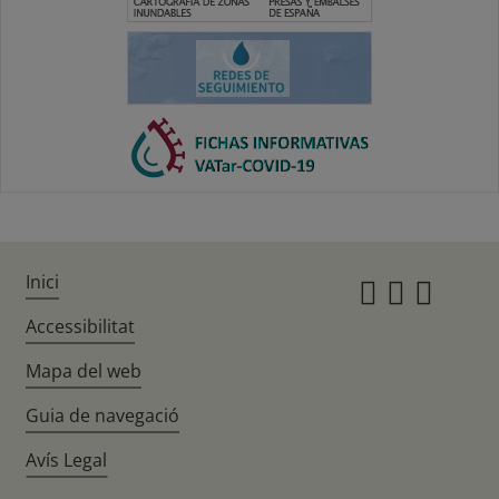
Inici
Instagr
Twitte
Fac
Accessibilitat
Mapa del web
Guia de navegació
Avís Legal