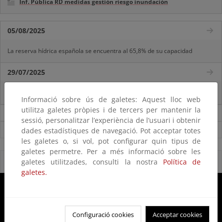
Inf. Pública RD medidas gestión riesgo inundación
05/08/2025
La reserva hídrica española se encuentra al 65,8% de su capacidad
29/07/2025
La reserva hídrica española se encuentra al 67% de su capacidad
Informació sobre ús de galetes: Aquest lloc web
utilitza galetes pròpies i de tercers per mantenir la
Noticias sobre Agua
sessió, personalitzar l’experiència de l’usuari i obtenir
Ver todas las noticias
dades estadístiques de navegació. Pot acceptar totes
les galetes o, si vol, pot configurar quin tipus de
galetes permetre. Per a més informació sobre les
Reservas Naturales Fluviales 2020
galetes utilitzades, consulti la nostra
Política de
galetes.
Configuració cookies
Acceptar cookies