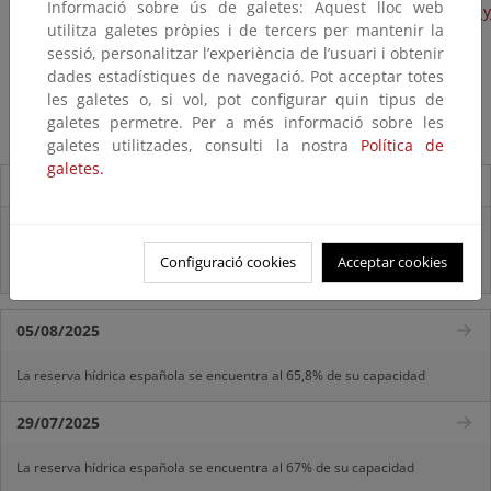
Informació sobre ús de galetes: Aquest lloc web
1.4 Sistema de evaluación económica de proyectos y
utilitza galetes pròpies i de tercers per mantenir la
recuperación de costes
sessió, personalitzar l’experiència de l’usuari i obtenir
dades estadístiques de navegació. Pot acceptar totes
1.5 La planificación coordinada del agua y energía
les galetes o, si vol, pot configurar quin tipus de
1.6 Establecimiento de caudales ecológicos
galetes permetre. Per a més informació sobre les
galetes utilitzades, consulti la nostra
Política de
galetes.
Destacados
Real Decreto subvenciones adaptación riesgos inundación
Configuració cookies
Acceptar cookies
Inf. Pública RD medidas gestión riesgo inundación
05/08/2025
La reserva hídrica española se encuentra al 65,8% de su capacidad
29/07/2025
La reserva hídrica española se encuentra al 67% de su capacidad