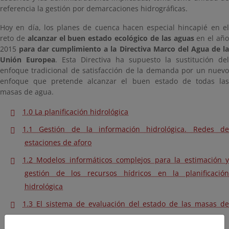
referencia la gestión por demarcaciones hidrográficas.
Hoy en día, los planes de cuenca hacen especial hincapié en el
reto de
alcanzar el buen estado ecológico de las aguas
en el añ
2015
para dar cumplimiento a la Directiva Marco del Agua de l
Unión Europea
. Esta Directiva ha supuesto la sustitución del
enfoque tradicional de satisfacción de la demanda por un nuevo
enfoque que pretende alcanzar el buen estado de todas las
masas de agua.
1.0 La planificación hidrológica
1.1 Gestión de la información hidrológica. Redes de
estaciones de aforo
1.2 Modelos informáticos complejos para la estimación y
gestión de los recursos hídricos en la planificación
hidrológica
1.3 El sistema de evaluación del estado de las masas de
agua