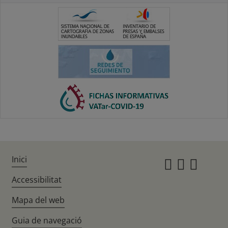
Inici
Instagr
Twitte
Fac
Accessibilitat
Mapa del web
Guia de navegació