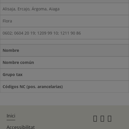
Alisaja, Ercajo, Árgoma, Aiaga
Flora
0602; 0604 20 19; 1209 99 10; 1211 90 86
Nombre
Nombre común
Grupo tax
Códigos NC (pos. arancelarias)
Inici
Instagr
Twitte
Fac
Accessibilitat