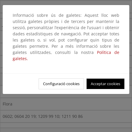
0602; 0604 20 19; 1209 99 10; 1211 90 86
Informació sobre ús de galetes: Aquest lloc web
utilitza galetes pròpies i de tercers per mantenir la
Jatropha gossypiifolia
L.
sessió, personalitzar l’experiència de l’usuari i obtenir
dades estadístiques de navegació. Pot acceptar totes
Tua tua
les galetes o, si vol, pot configurar quin tipus de
galetes permetre. Per a més informació sobre les
Flora
galetes utilitzades, consulti la nostra
Política de
galetes.
0602; 0604 20 19; 1209 99 10; 1211 90 86
Ligustrum robustum
(Roxb.) Blume.
Configuració cookies
Acceptar cookies
Ligustre, Aligustre
Flora
0602; 0604 20 19; 1209 99 10; 1211 90 86