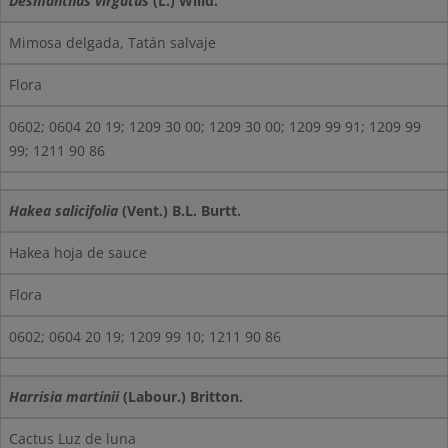
Desmanthus virgatus
(L.) Willd.
Mimosa delgada, Tatán salvaje
Flora
0602; 0604 20 19; 1209 30 00; 1209 30 00; 1209 99 91; 1209 99
99; 1211 90 86
Hakea salicifolia
(Vent.) B.L. Burtt.
Hakea hoja de sauce
Flora
0602; 0604 20 19; 1209 99 10; 1211 90 86
Harrisia martinii
(Labour.) Britton.
Cactus Luz de luna