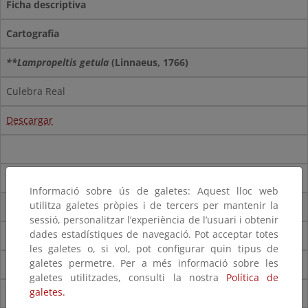
Ficha descriptiva
Cartografía
**Lampropeltis getula
(Linnaeus, 1766)
Culebra Real
Descargar
Informació sobre ús de galetes: Aquest lloc web
utilitza galetes pròpies i de tercers per mantenir la
Trachemys scripta
(Schoepff, 1792)
sessió, personalitzar l’experiència de l’usuari i obtenir
dades estadístiques de navegació. Pot acceptar totes
Galápago americano o de Florida
les galetes o, si vol, pot configurar quin tipus de
galetes permetre. Per a més informació sobre les
Descargar
galetes utilitzades, consulti la nostra
Política de
galetes.
Descargar
(pdf)