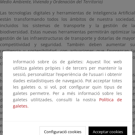
Medio Ambiente, Vivienda y Ordenación del Territorio)
Las tecnologías digitales y herramientas de Inteligencia Artificial
están transformando todos los ámbitos de nuestra sociedad,
incluidos los sistemas de transporte y la gestión de la
biodiversidad. Estas nuevas herramientas permitirán optimizar la
gestión de las infraestructuras de transporte y dotarlas de mayor
competitividad y seguridad. También deben aumentar su
resiliencia y sostenibilidad, con actuaciones que favorezcan la
conservación de la biodiversidad y la adaptación al cambio
Informació sobre ús de galetes: Aquest lloc web
climático.
utilitza galetes pròpies i de tercers per mantenir la
sessió, personalitzar l’experiència de l’usuari i obtenir
En las jornadas se expondrán casos de éxito en los que las
dades estadístiques de navegació. Pot acceptar totes
herramientas digitales permitan mejorar diversos ámbitos de la
les galetes o, si vol, pot configurar quin tipus de
gestión de vías, integrando los hábitats asociados a las mismas y
galetes permetre. Per a més informació sobre les
los ecosistemas de su entorno. Algunos de los aspectos que se
galetes utilitzades, consulti la nostra
Política de
debatirán en las jornadas se focalizan en la obtención y gestión
galetes.
de datos fiables, de calidad y accesibles en todas las fases de la
vida de las infraestructuras, desde la planificación hasta el
mantenimiento e incluyendo información sobre especies y
ecosistemas que interaccionan con las vías; la automatización de
registro de datos y usos de sensores que informen sobre la
Configuració cookies
Acceptar cookies