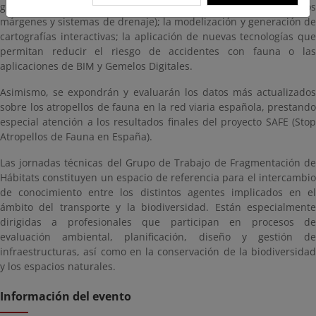
gestión de las vías y la biodiversidad en su entorno (incluidos
márgenes y sistemas de drenaje); la modelización y generación de
cartografías interactivas; la aplicación de nuevas tecnologías que
permitan reducir el riesgo de accidentes con fauna o las
aplicaciones de BIM y Gemelos Digitales.
Asimismo, se expondrán y evaluarán los datos más actualizados
sobre los atropellos de fauna en la red viaria española, prestando
especial atención a los resultados finales del proyecto SAFE (Stop
Atropellos de Fauna en España).
Las jornadas técnicas del Grupo de Trabajo de Fragmentación de
Hábitats constituyen un espacio de referencia para el intercambio
de conocimiento entre los distintos agentes implicados en el
ámbito del transporte y la biodiversidad. Están especialmente
dirigidas a profesionales que participan en procesos de
evaluación ambiental, planificación, diseño y gestión de
infraestructuras, así como en la conservación de la biodiversidad
y los espacios naturales.
Información del evento