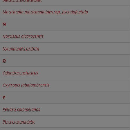
Moricandia moricandioides ssp. pseudofoetida
N
Narcissus alcaracensis
Nymphoides peltata
O
Odontites asturicus
Oxytropis jabalambrensis
P
Pellaea calomelanos
Pteris incompleta