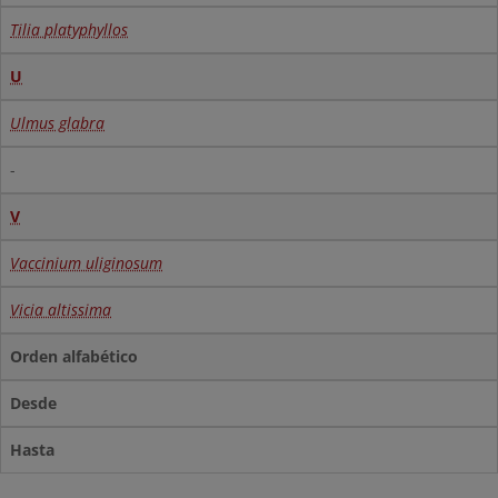
Tilia platyphyllos
U
Ulmus glabra
-
V
Vaccinium uliginosum
Vicia altissima
Orden alfabético
Desde
Hasta