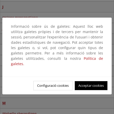
J
Jasione mansanetiana
Informació sobre ús de galetes: Aquest lloc web
Juniperus thurifera
utilitza galetes pròpies i de tercers per mantenir la
sessió, personalitzar l’experiència de l’usuari i obtenir
K
dades estadístiques de navegació. Pot acceptar totes
les galetes o, si vol, pot configurar quin tipus de
Koeleria dasyphylla
galetes permetre. Per a més informació sobre les
galetes utilitzades, consulti la nostra
Política de
-
galetes.
L
Laurus nobilis
Configuració cookies
Acceptar cookies
Lythrum baeticum
M
Malvella sherardiana