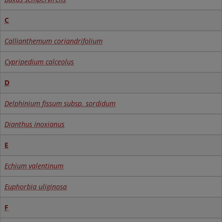
C
Callianthemum coriandrifolium
Cypripedium calceolus
D
Delphinium fissum subsp. sordidum
Dianthus inoxianus
E
Echium valentinum
Euphorbia uliginosa
F