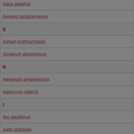
Fagus sylvatica
Fumana lacidulemiensis
G
Galium erythrorrhizon
Geranium dolomiticum
H
Halopeplis amplexicaulis
Hypericum robertii
I
Ilex aquifolium
Isatis platyloba