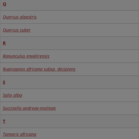
Q
Quercus alpestris
Quercus suber
R
Ranunculus envalirensis
Rupicapnos africana subsp. decipiens
S
Salix alba
Succisella andreae-molinae
T
Tamarix africana