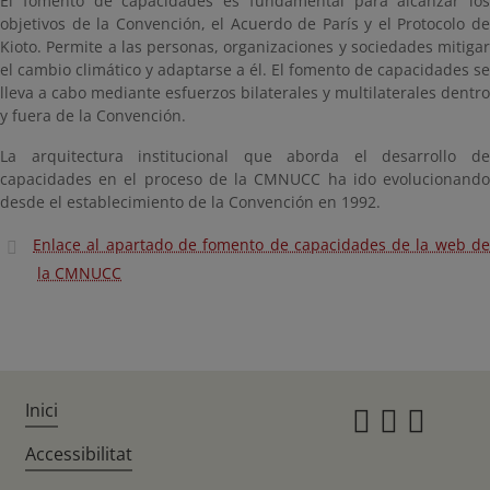
El fomento de capacidades es fundamental para alcanzar los
objetivos de la Convención, el Acuerdo de París y el Protocolo de
Kioto. Permite a las personas, organizaciones y sociedades mitigar
el cambio climático y adaptarse a él. El fomento de capacidades se
lleva a cabo mediante esfuerzos bilaterales y multilaterales dentro
y fuera de la Convención.
La arquitectura institucional que aborda el desarrollo de
capacidades en el proceso de la CMNUCC ha ido evolucionando
desde el establecimiento de la Convención en 1992.
Enlace al apartado de fomento de capacidades de la web de
la CMNUCC
Inici
Instagr
Twitte
Fac
Accessibilitat