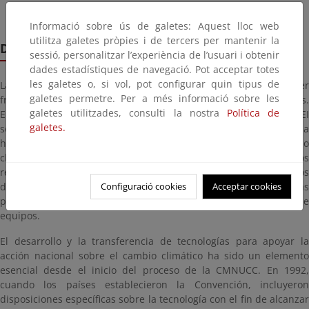
CMNUCC
Informació sobre ús de galetes: Aquest lloc web
utilitza galetes pròpies i de tercers per mantenir la
Desarrollo y transferencia de tecnología
sessió, personalitzar l’experiència de l’usuari i obtenir
dades estadístiques de navegació. Pot acceptar totes
les galetes o, si vol, pot configurar quin tipus de
Las tecnologías climáticas son aquellas que utilizamos para hacer
galetes permetre. Per a més informació sobre les
frente al cambio climático se conocen como tecnologías climáticas.
galetes utilitzades, consulti la nostra
Política de
Entre las tecnologías climáticas que nos ayudan a reducir los GEI
galetes.
se encuentran las energías renovables, como la eólica, la solar y la
hidroeléctrica. Para adaptarnos a los efectos adversos del cambio
climático, utilizamos tecnologías climáticas como los cultivos
resistentes a la sequía, los sistemas de alerta temprana y los
diques. También hay tecnologías climáticas "blandas", como las
Configuració cookies
Acceptar cookies
prácticas de eficiencia energética o la formación para el uso de
equipos.
El desarrollo y la transferencia de tecnologías para apoyar la
acción nacional sobre el cambio climático ha sido un elemento
esencial desde el inicio del proceso de la CMNUCC. En 1992,
cuando los países establecieron la Convención, incluyeron
disposiciones específicas sobre la tecnología con el fin de alcanzar