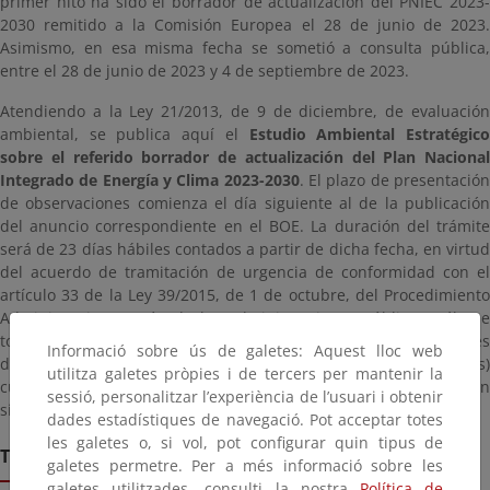
primer hito ha sido el borrador de actualización del PNIEC 2023-
2030 remitido a la Comisión Europea el 28 de junio de 2023.
Asimismo, en esa misma fecha se sometió a consulta pública,
entre el 28 de junio de 2023 y 4 de septiembre de 2023.
Atendiendo a la Ley 21/2013, de 9 de diciembre, de evaluación
ambiental, se publica aquí el
Estudio Ambiental Estratégic
sobre el referido borrador de actualización del Plan Nacional
Integrado de Energía y Clima 2023-2030
. El plazo de presentació
de observaciones comienza el día siguiente al de la publicación
del anuncio correspondiente en el BOE. La duración del trámite
será de 23 días hábiles contados a partir de dicha fecha, en virtud
del acuerdo de tramitación de urgencia de conformidad con el
artículo 33 de la Ley 39/2015, de 1 de octubre, del Procedimiento
Administrativo Común de las Administraciones Públicas. Sólo se
tomarán en consideración las observaciones realizadas a través
Informació sobre ús de galetes: Aquest lloc web
del documento de participación pública (Tabla de observaciones)
utilitza galetes pròpies i de tercers per mantenir la
cuyo link pueden encontrar más abajo y que se dirijan al buzón
sessió, personalitzar l’experiència de l’usuari i obtenir
siguiente:
bzn-actualiza-PNIEC@miteco.es
dades estadístiques de navegació. Pot acceptar totes
les galetes o, si vol, pot configurar quin tipus de
Termini de remissió
galetes permetre. Per a més informació sobre les
galetes utilitzades, consulti la nostra
Política de