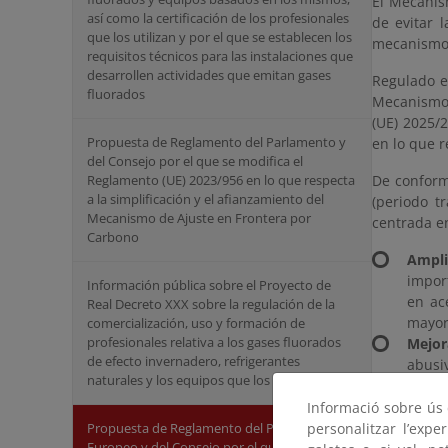
El Mecanis
así como la certificación de los profesionales
de evitar 
que los utilizan y por el que se establecen los
mecanismos
requisitos técnicos para las instalaciones que
desarrollen actividades que emitan gases
Regulado e
fluorados
Mecanismo 
(UE) 2025/
Propuesta de Reglamento del Parlamento y
en lo que r
del Consejo por el que se modifica el
Reglamento (UE) 2023/956 en lo que respecta
De conform
a la simplificación y el afianzamiento del
(periodo t
Mecanismo de Ajuste en Frontera por
centrada en
Carbono
Ampli
impor
Información pública sobre el Proyecto de
en ac
Real Decreto XXX sobre la regulación de la
mayor
comercialización, uso y formación de
profesionales relativa a los gases fluorados
Mejor
de efecto invernadero, refrigerantes
abusi
naturales y los equipos que los contienen.
docum
contem
Informació sobre ús d
CBAM
personalitzar l’expe
Propuesta de Reglamento del Parlamento
Europeo y del Consejo por el que se modifica