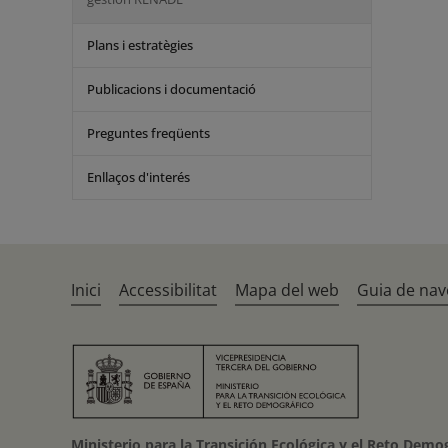
Plans i estratègies
Publicacions i documentació
Preguntes freqüents
Enllaços d'interés
Inici
Accessibilitat
Mapa del web
Guia de nav
Ministerio para la Transición Ecológica y el Reto Demo