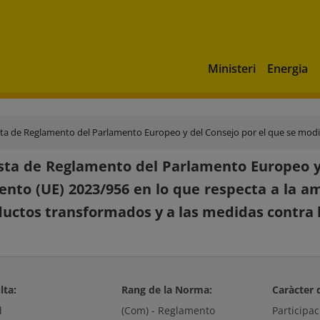
Ministeri
Energia
eglamento del Parlamento Europeo y del Consejo por el que se modifica el Reglamento (UE) 2023/956 en lo que respecta a la ampli
ta de Reglamento del Parlamento Europeo y d
nto (UE) 2023/956 en lo que respecta a la am
ductos transformados y a las medidas contra 
lta:
Rang de la Norma:
Caràcter 
d
(Com) - Reglamento
Participa