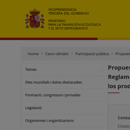
Home
Canvi climàtic
Participació pública
Propuesta de R
Propues
Temes
Reglame
Dies mundials i dates destacades
los pro
Formació, congressos i jornades
Legislació
Consu
Organismes i organitzacions
Close