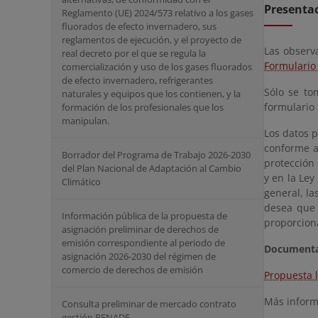
Presentac
Reglamento (UE) 2024/573 relativo a los gases
fluorados de efecto invernadero, sus
reglamentos de ejecución, y el proyecto de
Las observ
real decreto por el que se regula la
Formulario
comercialización y uso de los gases fluorados
de efecto invernadero, refrigerantes
Sólo se to
naturales y equipos que los contienen, y la
formulario 
formación de los profesionales que los
manipulan.
Los datos p
conforme a
Borrador del Programa de Trabajo 2026-2030
protección 
del Plan Nacional de Adaptación al Cambio
y en la Ley
Climático
general, la
desea que 
Información pública de la propuesta de
proporciona
asignación preliminar de derechos de
emisión correspondiente al periodo de
Documenta
asignación 2026-2030 del régimen de
comercio de derechos de emisión
Propuesta l
Más inform
Consulta preliminar de mercado contrato
gestión RENADE