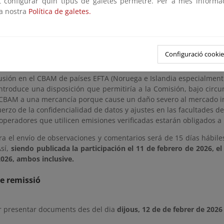
as en el tratamiento de la electricidad.
Con el objetivo de f
ot configurar quin tipus de galetes permetre. Per a més informa
ricidad se revisa el cálculo de las emisiones implícitas en la
la nostra
Política de galetes.
mente en combustibles fósiles, a factores del país exportador,
ciones para los acuerdos de compra de energía (PPAs).
tiones técnicas y operativas
que pretenden introducir nuevas simp
Configuració cookie
usión en el CBAM de países EFTA (Noruega e Islandia especialment
ntroduce una disposición que permitiría a la Comisión, bajo circu
CBAM a una mercancía porque cause un daño severo al mercado inte
erzo de la confidencialidad de datos y ajustes en las facultades d
operadores que utilicen emisiones verificadas estarán obligados a i
ra el envío de observaciones y comentarios será de 15 días hábiles
Así,
siendo publicada la participación el 11 de febrero de 2026, el
026, ambos inclusive.
e remissió
r presentar documents des del dia
dijous, 12 de de febrer de 2026