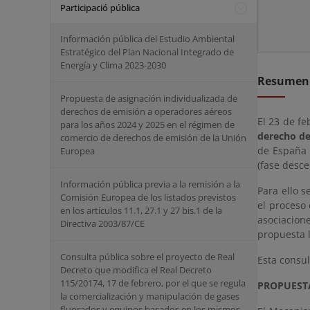
Participació pública
Información pública del Estudio Ambiental
Estratégico del Plan Nacional Integrado de
Energía y Clima 2023-2030
Resumen
Propuesta de asignación individualizada de
derechos de emisión a operadores aéreos
El 23 de fe
para los años 2024 y 2025 en el régimen de
derecho de
comercio de derechos de emisión de la Unión
de España 
Europea
(fase desce
Información pública previa a la remisión a la
Para ello s
Comisión Europea de los listados previstos
el proceso 
en los artículos 11.1, 27.1 y 27 bis.1 de la
asociacion
Directiva 2003/87/CE
propuesta l
Consulta pública sobre el proyecto de Real
Esta consul
Decreto que modifica el Real Decreto
115/20174, 17 de febrero, por el que se regula
PROPUESTA
la comercialización y manipulación de gases
fluorados y equipos basados en los mismos,