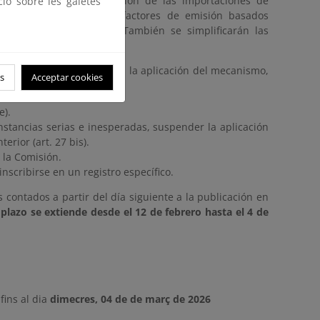
omentar la descarbonización de las importaciones de
ció sobre les galetes
 electricidad pasando de factores de emisión basados
 incluyendo renovables. También se simplificarán las
lificaciones y mejoras en la aplicación del mecanismo,
s
Acceptar cookies
e).
nstancias serias e inesperadas, suspender la aplicación
rior (art. 27 bis).
e la Comisión.
nscribirse en un registro específico.
 contados a partir del día siguiente a la publicación en
 plazo se extiende desde el 12 de febrero hasta el 4 de
fins al dia
dimecres, 04 de de març de 2026