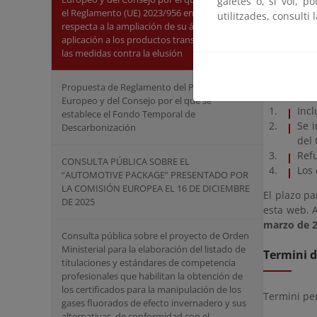
Mejor
galetes o, si vol, p
el Reglamento (UE) 2023/956 en lo que
elect
utilitzades, consulti 
respecta a la ampliación de su ámbito de
única
aplicación a los productos transformados y a
condi
las medidas contra la elusión
Otras cues
como:
Propuesta de Reglamento del Parlamento
Europeo y del Consejo por el que se
Incl
establece el Fondo Temporal de
Se i
Descarbonización
del 
Refu
CONSULTA PÚBLICA SOBRE EL
Los 
“AUTOMOTIVE PACKAGE” PRESENTADO POR
LA COMISIÓN EUROPEA EL 16 DE DICIEMBRE
El plazo pa
DE 2025
esta web. 
marzo de 2
Consulta pública sobre el proyecto de Orden
Ministerial para la elaboración del listado de
Termini d
titulaciones y estándares de competencia
profesionales que habilitan la obtención de
los certificados para la manipulación de los
Termini pe
gases fluorados de efecto invernadero y sus
alternativas, de conformidad con el