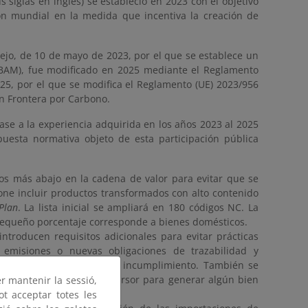
siglas en inglés) se estableció en 2023 con el objetivo
ón mundial en la medida que incentiva la creación de
ejo, de 10 de mayo de 2023, por el que se establece un
BAM), fue modificado en 2025 mediante el Reglamento
25, por el que se modifica el Reglamento (UE) 2023/956
en Frontera por Carbono.
se a la experiencia adquirida en los años 2023 al 2025
puesta normativa objeto de esta participación pública
os más abajo en la cadena de valor para evitar que se
ne incluir productos transformados con alto contenido
Plan
. La lista inicial se ampliará en 180 códigos NC. La
pequeño porcentaje corresponde a bienes domésticos.
 introducen requisitos adicionales para evitar prácticas
 emisiones o nuevas obligaciones de trazabilidad y
es por defecto en caso de incumplimiento. También se
ndo se importe como precursor para generar algún bien
er mantenir la sessió,
ot acceptar totes les