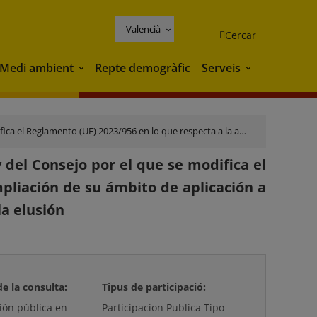
Valencià
Cercar
Medi ambient
Repte demogràfic
Serveis
Medi ambient
Serveis
ación de su ámbito de aplicación a los productos transformados y a las medidas contra la elusión
el Consejo por el que se modifica el
pliación de su ámbito de aplicación a
la elusión
de la consulta:
Tipus de participació:
ción pública en
Participacion Publica Tipo