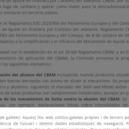
mo de Ajuste en Frontera por Carbono (en adelante, CBAM, por sus 
la fuga de carbono y operar como motor para la descarbonizaci
 similares en terceros países.
n el Reglamento (UE) 2023/956 del Parlamento Europeo y del Cons
de Ajuste en Frontera por Carbono (en adelante, Reglamento C
2083 del Parlamento Europeo y del Consejo, de 8 de octubre de 20
especta a la simplificación y el refuerzo del Mecanismo de Ajuste 
idad con lo establecido en el art 30 del Reglamento CBAM, y en ba
ransitorio de aplicación del CBAM), la Comisión presenta la pro
 los siguientes elementos:
ación del alcance del CBAM
incluyendo nuevos productos situad
ten bienes derivados con ánimo de eludir el mecanismo. Se propo
ero y aluminio, siguiendo el mandato del
Steel and Metals Action 
ía de estos productos son componentes industriales, aunque un 
a de los mecanismos de lucha contra la elusión del CBAM
. Se
vas, por ejemplo: declaraciones falsas sobre intensidades de
entación para el uso de datos reales, con aplicación de valor
pla la inclusión de la chatarra (“
scrap loophole
”), pero solo cua
e galetes: Aquest lloc web utilitza galetes pròpies i de tercers p
.
riència de l’usuari i obtenir dades estadístiques de navegació. P