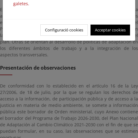
galetes.
Este Programa de Trabajo define 176 medidas orientadas a
alcanzar los objetivos del PNACC, considerando los componentes
estratégicos, líneas de acción y otras directrices establecidas en el
Plan. Algunas medidas atienden a aspectos generales, como son
Configuració cookies
Acceptar cookies
las relativas al seguimiento, evaluación, coordinación o gestión del
plan. Otras se orientan al desarrollo de políticas de adaptación en
los diferentes ámbitos de trabajo y a la integración de los
aspectos transversales.
Presentación de observaciones
De conformidad con lo establecido en el artículo 16 de la Ley
27/2006, de 18 de julio, por la que se regulan los derechos de
acceso a la información, de participación pública y de acceso a la
justicia en materia de medio ambiente, se somete a información
pública este borrador de Orden ministerial, cuyo Anexo contiene
el borrador del Programa de Trabajo 2026-2030, del Plan Nacional
de Adaptación al Cambio Climático 2021-2030 con el fin de que se
puedan formular, en su caso, las observaciones que se estimen
oportunas.