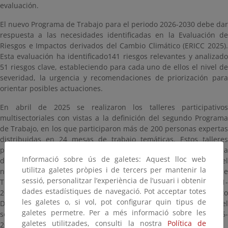
evaluación.
El nuevo Programa de Trabajo para el periodo 2026-2030 debe dar
respuesta a las necesidades identificadas en la Evaluación de
Riesgos e Impactos derivados del Cambio Climático (ERICC 2025).
Esta evaluación ha identificado141 riesgos relevantes y analizado
51 riesgos clave, estableciendo para cada uno de ellos el nivel de
severidad, la urgencia y recomendaciones de priorización para
orientar posibles actuaciones.
En abril de 2025 se realizaron los talleres participativos
multisectoriales con vistas a la definición del segundo Programa
de Trabajo, en los que participaron más de 200 personas expertas
distribuidas en 24 mesas de trabajo temáticas. Estos talleres
permitieron realizar un balance provisional del primer Programa
Informació sobre ús de galetes: Aquest lloc web
de Trabajo (PT1), así como desarrollar propuestas iniciales para el
utilitza galetes pròpies i de tercers per mantenir la
nuevo periodo. Tras la finalización del primer Programa de
sessió, personalitzar l’experiència de l’usuari i obtenir
Trabajo del PNACC 2021-2030, correspondiente al periodo 2021-
dades estadístiques de navegació. Pot acceptar totes
2025, el Ministerio para la Transición Ecológica y el Reto
les galetes o, si vol, pot configurar quin tipus de
Demográfico somete a información pública, el borrador del
galetes permetre. Per a més informació sobre les
segundo Programa de Trabajo, de aplicación en el periodo 2026-
galetes utilitzades, consulti la nostra
Política de
2030, que será tramitado como Orden Ministerial por el MITECO.