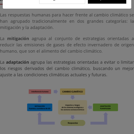
Las respuestas humanas para hacer frente al cambio climático se
han agrupado tradicionalmente en dos grandes categorías: la
mitigación y la adaptación.
La
mitigación
agrupa al conjunto de estrategias orientadas a
reducir las emisiones de gases de efecto invernadero de origen
humano, que son el alimento del cambio climático.
La
adaptación
agrupa las estrategias orientadas a evitar o limitar
los riesgos derivados del cambio climático, buscando un mejor
ajuste a las condiciones climáticas actuales y futuras.