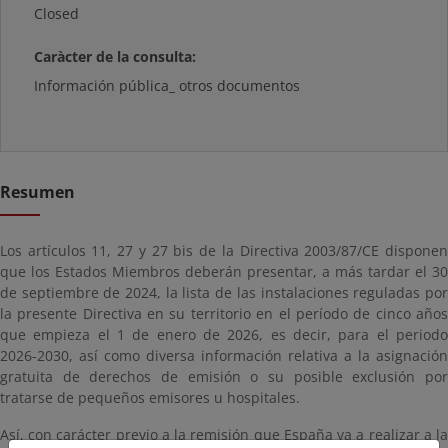
Closed
Caràcter de la consulta:
Información pública_ otros documentos
Resumen
Los artículos 11, 27 y 27 bis de la Directiva 2003/87/CE disponen
que los Estados Miembros deberán presentar, a más tardar el 30
de septiembre de 2024, la lista de las instalaciones reguladas por
la presente Directiva en su territorio en el período de cinco años
que empieza el 1 de enero de 2026, es decir, para el periodo
2026-2030, así como diversa información relativa a la asignación
gratuita de derechos de emisión o su posible exclusión por
tratarse de pequeños emisores u hospitales.
Así, con carácter previo a la remisión que España va a realizar a la