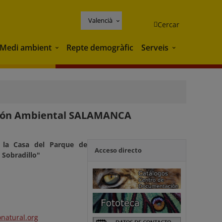
Valencià
Cercar
Medi ambient
Repte demogràfic
Serveis
Medi ambient
Serveis
ación Ambiental SALAMANCA
 la Casa del Parque de
Acceso directo
 Sobradillo"
natural.org