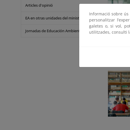
Articles d'opinió
Informació sobre ús d
EA en otras unidades del ministerio
personalitzar l’expe
galetes o, si vol, p
Jornadas de Educación Ambiental
utilitzades, consulti 