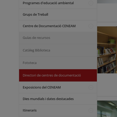
Programes d'educació ambiental
Grups de Treball
Centre de Documentació CENEAM
Guías de recursos
Catàleg Biblioteca
Fototeca
Directori de centres de documentació
Exposicions del CENEAM
Dies mundials i dates destacades
Itineraris