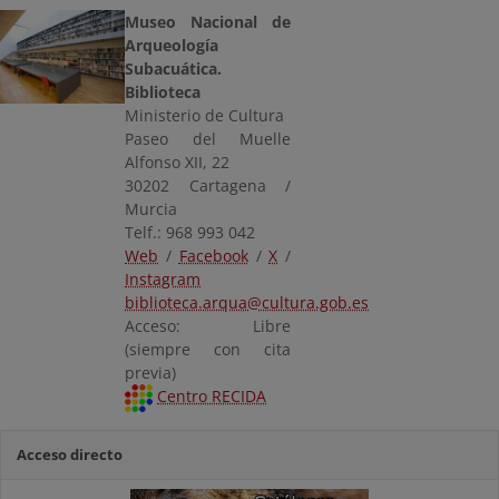
Museo Nacional de
Arqueología
Subacuática.
Biblioteca
Ministerio de Cultura
Paseo del Muelle
Alfonso XII, 22
30202 Cartagena /
Murcia
Telf.: 968 993 042
Web
/
Facebook
/
X
/
Instagram
biblioteca.arqua@cultura.gob.es
Acceso: Libre
(siempre con cita
previa)
Centro RECIDA
Acceso directo