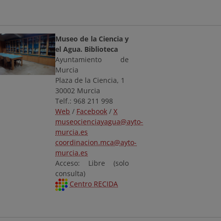
Museo de la Ciencia y
el Agua. Biblioteca
Ayuntamiento de
Murcia
Plaza de la Ciencia, 1
30002 Murcia
Telf.: 968 211 998
Web
/
Facebook
/
X
museocienciayagua@ayto-
murcia.es
coordinacion.mca@ayto-
murcia.es
Acceso: Libre (solo
consulta)
Centro RECIDA