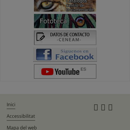
Inici
Instagr
Twitte
Fac
Accessibilitat
Mapa del web