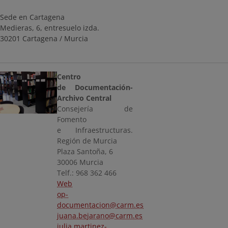
Sede en Cartagena
Medieras, 6, entresuelo izda.
30201 Cartagena / Murcia
Centro
de Documentación-
Archivo Central
Consejería de
Fomento
e Infraestructuras.
Región de Murcia
Plaza Santoña, 6
30006 Murcia
Telf.: 968 362 466
Web
op-
documentacion@carm.es
juana.bejarano@carm.es
julia.martinez-