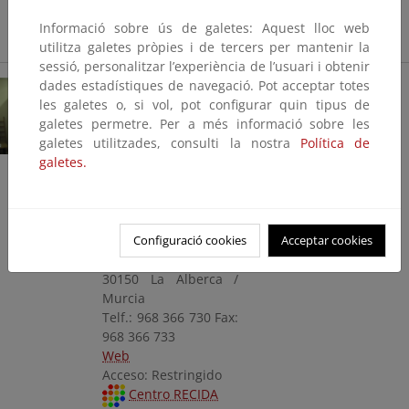
Centro RECIDA
Informació sobre ús de galetes: Aquest lloc web
utilitza galetes pròpies i de tercers per mantenir la
sessió, personalitzar l’experiència de l’usuari i obtenir
dades estadístiques de navegació. Pot acceptar totes
Instituto Murciano
les galetes o, si vol, pot configurar quin tipus de
de Investigación y
galetes permetre. Per a més informació sobre les
Desarrollo Agrario y
galetes utilitzades, consulti la nostra
Política de
Alimentario.
galetes.
Biblioteca
Consejería de Agua,
Agricultura,
Ganadería y Pesca.
Configuració cookies
Acceptar cookies
Región de Murcia
C/ Mayor, s/n
30150 La Alberca /
Murcia
Telf.: 968 366 730 Fax:
968 366 733
Web
Acceso: Restringido
Centro RECIDA