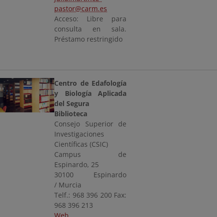
pastor@carm.es
Acceso: Libre para
consulta en sala.
Préstamo restringido
Centro de Edafología
y Biología Aplicada
del Segura
Biblioteca
Consejo Superior de
Investigaciones
Científicas (CSIC)
Campus de
Espinardo, 25
30100 Espinardo
/ Murcia
Telf.: 968 396 200 Fax:
968 396 213
Web