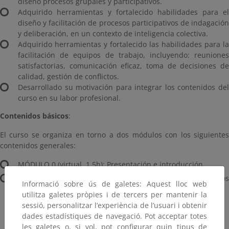
diseño procesos grupales y participativos.
Adquirido herramientas y fortalecido habilidades para el
diseño y facilitación de procesos participativos de indagación
y deliberación, en un contexto de inteligencia colectiva.
Adquirido herramientas y fortalecido las habilidades para la
facilitación de equipos de trabajo, incluyendo: reuniones
satisfactorias, comunicación eficaz, toma de decisiones de
calidad, gestión de conflictos.
Desarrollado su motivación para integrar los contenidos del
curso en su labor profesional.
Contenidos básicos
:
El curso se organiza en torno a dos módulos con los siguientes
contenidos generales:
MÓDULO 0 (virtual, 1,5h): Presentación e introducción.
MÓDULO 1 (presencial, 16h): Facilitación de procesos
Informació sobre ús de galetes: Aquest lloc web
grupales satisfactorios.
utilitza galetes pròpies i de tercers per mantenir la
sessió, personalitzar l’experiència de l’usuari i obtenir
Introducción y marcos de análisis.
dades estadístiques de navegació. Pot acceptar totes
Gobernanza organizacional y territorial.
les galetes o, si vol, pot configurar quin tipus de