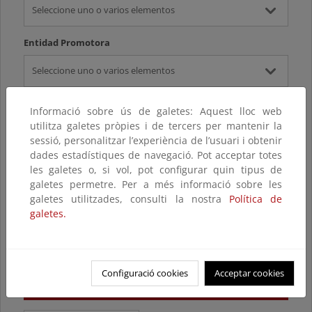
Seleccione uno o varios elementos
Entidad Promotora
Seleccione uno o varios elementos
Año
Informació sobre ús de galetes: Aquest lloc web
utilitza galetes pròpies i de tercers per mantenir la
Seleccione uno o varios elementos
sessió, personalitzar l’experiència de l’usuari i obtenir
dades estadístiques de navegació. Pot acceptar totes
Título
les galetes o, si vol, pot configurar quin tipus de
galetes permetre. Per a més informació sobre les
galetes utilitzades, consulti la nostra
Política de
galetes.
Search
Configuració cookies
Acceptar cookies
Search