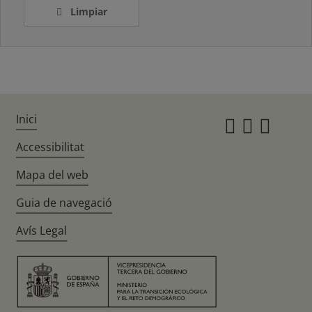
Limpiar
Inici
Instagr
Twitte
Fac
Accessibilitat
Mapa del web
Guia de navegació
Avís Legal