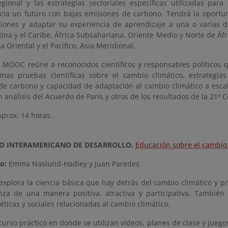
egional y las estrategias sectoriales específicas utilizadas para
cia un futuro con bajas emisiones de carbono. Tendrá la oportu
tiones y adaptar su experiencia de aprendizaje a una o varias de
ina y el Caribe, África Subsahariana, Oriente Medio y Norte de Áfr
a Oriental y el Pacífico, Asia Meridional.
el MOOC reúne a reconocidos científicos y responsables políticos
imas pruebas científicas sobre el cambio climático, estrategia
de carbono y capacidad de adaptación al cambio climático a escal
 análisis del Acuerdo de París y otros de los resultados de la 21ª C
prox. 14 horas.
CO INTERAMERICANO DE DESARROLLO.
Educación sobre el cambio 
do:
Emma Naslund-Hadley y Juan Paredes
 explora la ciencia básica que hay detrás del cambio climático y 
za de una manera positiva, atractiva y participativa. También
éticas y sociales relacionadas al cambio climático.
curso práctico en donde se utilizan videos, planes de clase y jueg