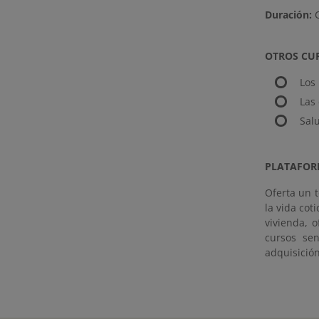
Duración:
C
OTROS CU
Los 
Las
Sal
PLATAFORM
Oferta un t
la vida cot
vivienda, 
cursos sen
adquisició