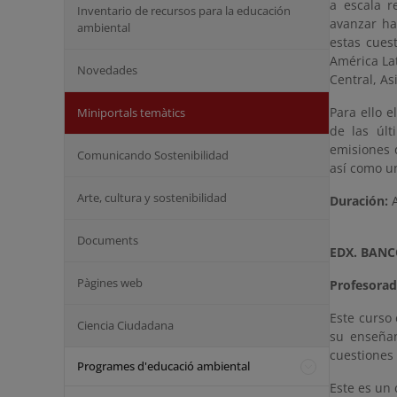
a escala r
Inventario de recursos para la educación
avanzar ha
ambiental
estas cues
América Lat
Novedades
Central, Asi
Para ello 
Miniportals temàtics
de las últ
emisiones 
Comunicando Sostenibilidad
así como un
Arte, cultura y sostenibilidad
Duración:
A
Documents
EDX. BAN
Pàgines web
Profesora
Este curso
Ciencia Ciudadana
su enseñan
cuestiones 
Programes d'educació ambiental
Este es un 