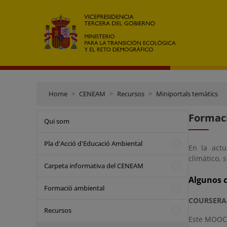
Home
CENEAM
Recursos
Miniportals temàtics
Formaci
Qui som
Pla d'Acció d'Educació Ambiental
En la act
climático, 
Carpeta informativa del CENEAM
Algunos c
Formació ambiental
COURSERA
Recursos
Este MOOC o