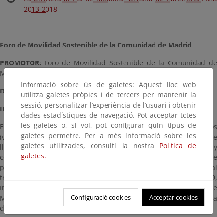
2013-2018
Foro de Movilidad Sostenible de la Comunidad de Madrid
PROMOTOR:
Foro de Movilidad Sostenible de la Comunidad de
Madrid
Informació sobre ús de galetes: Aquest lloc web
DIRECCIÓN:
http://www.foromovilidadsostenible.org/
utilitza galetes pròpies i de tercers per mantenir la
sessió, personalitzar l’experiència de l’usuari i obtenir
IDIOMA:
Español
dades estadístiques de navegació. Pot acceptar totes
les galetes o, si vol, pot configurar quin tipus de
El Foro de Movilidad está formado por un conjunto de colectivos
galetes permetre. Per a més informació sobre les
(vecinos, ecologistas, urbanistas, técnicos en transporte, etc.) que
galetes utilitzades, consulti la nostra
Política de
llevan tiempo analizando la movilidad en la ciudad de Madrid y
galetes.
coronas metropolitanas. En la sección "Documentación", se
pueden descargar informes y recursos como: "La movilidad al
trabajo más sostenible. 35 experiencias y buenas prácticas" (2009,
Instituto Sindical de Trabajo, Ambiente y Salud - ISTAS), Ley de
Configuració cookies
Acceptar cookies
Movilidad de la Comunidad de Madrid (2008), alegaciones a
distintos planes de movilidad...