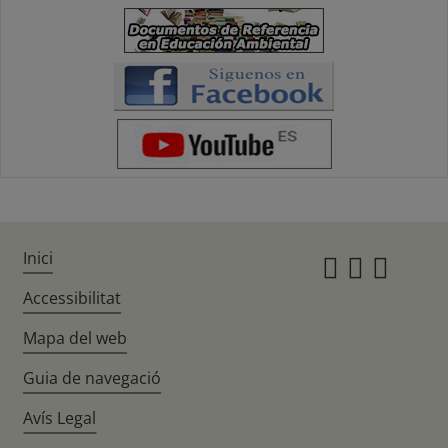
Inici
Instagr
Twitte
Fac
Accessibilitat
Mapa del web
Guia de navegació
Avís Legal